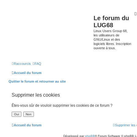
Le forum du
LUG68
Linux Users Group 68,
les utilisateurs de
GNU/Linux et des
logiciels libres. Inscription
ouverte à tous.
Raccourcis
FAQ
Accueil du forum
Quitter le forum et retourner au site
Supprimer les cookies
Êtes-vous sûr de vouloir supprimer les cookies de ce forum ?
Accueil du forum
Supprimer les 
Développé par
phpBB
® Forum Software © phpBB L