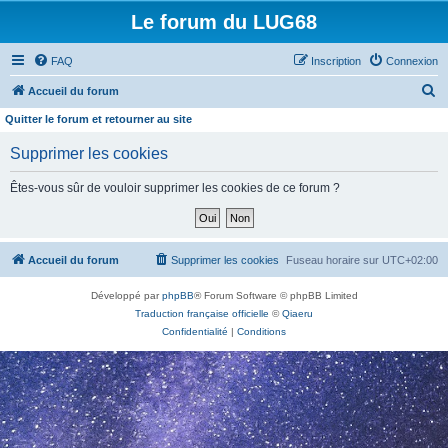
Le forum du LUG68
FAQ
Inscription
Connexion
R
Accueil du forum
e
Quitter le forum et retourner au site
c
Supprimer les cookies
h
e
Êtes-vous sûr de vouloir supprimer les cookies de ce forum ?
r
c
h
Accueil du forum
Supprimer les cookies
Fuseau horaire sur
UTC+02:00
e
Développé par
phpBB
® Forum Software © phpBB Limited
r
Traduction française officielle
©
Qiaeru
Confidentialité
|
Conditions