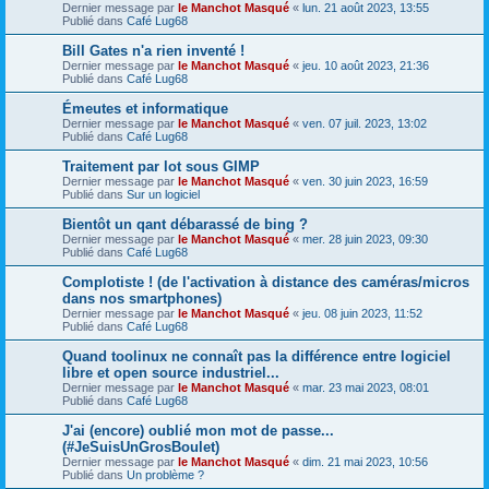
Dernier message par
le Manchot Masqué
«
lun. 21 août 2023, 13:55
Publié dans
Café Lug68
Bill Gates n'a rien inventé !
Dernier message par
le Manchot Masqué
«
jeu. 10 août 2023, 21:36
Publié dans
Café Lug68
Émeutes et informatique
Dernier message par
le Manchot Masqué
«
ven. 07 juil. 2023, 13:02
Publié dans
Café Lug68
Traitement par lot sous GIMP
Dernier message par
le Manchot Masqué
«
ven. 30 juin 2023, 16:59
Publié dans
Sur un logiciel
Bientôt un qant débarassé de bing ?
Dernier message par
le Manchot Masqué
«
mer. 28 juin 2023, 09:30
Publié dans
Café Lug68
Complotiste ! (de l'activation à distance des caméras/micros
dans nos smartphones)
Dernier message par
le Manchot Masqué
«
jeu. 08 juin 2023, 11:52
Publié dans
Café Lug68
Quand toolinux ne connaît pas la différence entre logiciel
libre et open source industriel...
Dernier message par
le Manchot Masqué
«
mar. 23 mai 2023, 08:01
Publié dans
Café Lug68
J'ai (encore) oublié mon mot de passe...
(#JeSuisUnGrosBoulet)
Dernier message par
le Manchot Masqué
«
dim. 21 mai 2023, 10:56
Publié dans
Un problème ?