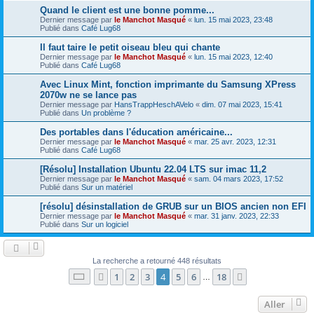
Quand le client est une bonne pomme...
Dernier message par
le Manchot Masqué
«
lun. 15 mai 2023, 23:48
Publié dans
Café Lug68
Il faut taire le petit oiseau bleu qui chante
Dernier message par
le Manchot Masqué
«
lun. 15 mai 2023, 12:40
Publié dans
Café Lug68
Avec Linux Mint, fonction imprimante du Samsung XPress
2070w ne se lance pas
Dernier message par
HansTrappHeschAVelo
«
dim. 07 mai 2023, 15:41
Publié dans
Un problème ?
Des portables dans l'éducation américaine...
Dernier message par
le Manchot Masqué
«
mar. 25 avr. 2023, 12:31
Publié dans
Café Lug68
[Résolu] Installation Ubuntu 22.04 LTS sur imac 11,2
Dernier message par
le Manchot Masqué
«
sam. 04 mars 2023, 17:52
Publié dans
Sur un matériel
[résolu] désinstallation de GRUB sur un BIOS ancien non EFI
Dernier message par
le Manchot Masqué
«
mar. 31 janv. 2023, 22:33
Publié dans
Sur un logiciel
La recherche a retourné 448 résultats
Page
4
sur
18
1
2
3
4
5
6
18
Précédent
Suivant
…
Aller