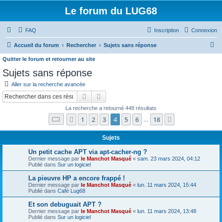
Le forum du LUG68
FAQ
Inscription
Connexion
R
Accueil du forum
Rechercher
Sujets sans réponse
e
Quitter le forum et retourner au site
c
Sujets sans réponse
h
Aller sur la recherche avancée
e
Rechercher
Recherche avancée
r
La recherche a retourné 448 résultats
c
Page
4
sur
18
1
2
3
4
5
6
18
Précédent
Suivant
…
h
Sujets
e
Un petit cache APT via apt-cacher-ng ?
r
Dernier message par
le Manchot Masqué
«
sam. 23 mars 2024, 04:12
Publié dans
Sur un logiciel
La pieuvre HP a encore frappé !
Dernier message par
le Manchot Masqué
«
lun. 11 mars 2024, 15:44
Publié dans
Café Lug68
Et son debuguait APT ?
Dernier message par
le Manchot Masqué
«
lun. 11 mars 2024, 13:48
Publié dans
Sur un logiciel