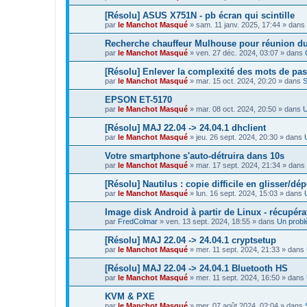
[Résolu] ASUS X751N - pb écran qui scintille
par
le Manchot Masqué
»
sam. 11 janv. 2025, 17:44
» dans
Recherche chauffeur Mulhouse pour réunion d
par
le Manchot Masqué
»
ven. 27 déc. 2024, 03:07
» dans
[Résolu] Enlever la complexité des mots de pa
par
le Manchot Masqué
»
mar. 15 oct. 2024, 20:20
» dans
S
EPSON ET-5170
par
le Manchot Masqué
»
mar. 08 oct. 2024, 20:50
» dans
U
[Résolu] MAJ 22.04 -> 24.04.1 dhclient
par
le Manchot Masqué
»
jeu. 26 sept. 2024, 20:30
» dans
Votre smartphone s'auto-détruira dans 10s
par
le Manchot Masqué
»
mar. 17 sept. 2024, 21:34
» dans
[Résolu] Nautilus : copie difficile en glisser/dé
par
le Manchot Masqué
»
lun. 16 sept. 2024, 15:03
» dans
Image disk Android à partir de Linux - récupér
par
FredColmar
»
ven. 13 sept. 2024, 18:55
» dans
Un probl
[Résolu] MAJ 22.04 -> 24.04.1 cryptsetup
par
le Manchot Masqué
»
mer. 11 sept. 2024, 21:33
» dans
[Résolu] MAJ 22.04 -> 24.04.1 Bluetooth HS
par
le Manchot Masqué
»
mer. 11 sept. 2024, 16:50
» dans
KVM & PXE
par
le Manchot Masqué
»
mer. 07 août 2024, 02:04
» dans