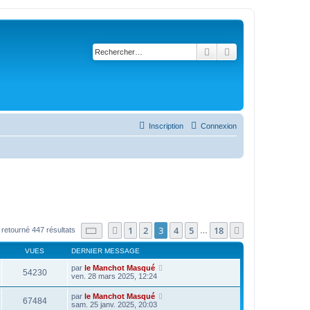
Rechercher
Recherche avancé
Inscription
Connexion
Page
3
sur
18
1
2
3
4
5
18
Précédent
Suivant
 retourné 447 résultats
…
VUES
DERNIER MESSAGE
par
le Manchot Masqué
54230
ven. 28 mars 2025, 12:24
par
le Manchot Masqué
67484
sam. 25 janv. 2025, 20:03