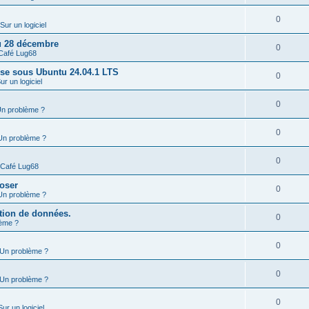
0
Sur un logiciel
u 28 décembre
0
Café Lug68
sse sous Ubuntu 24.04.1 LTS
0
ur un logiciel
0
n problème ?
0
Un problème ?
0
Café Lug68
poser
0
Un problème ?
ation de données.
0
ème ?
0
Un problème ?
0
Un problème ?
0
Sur un logiciel