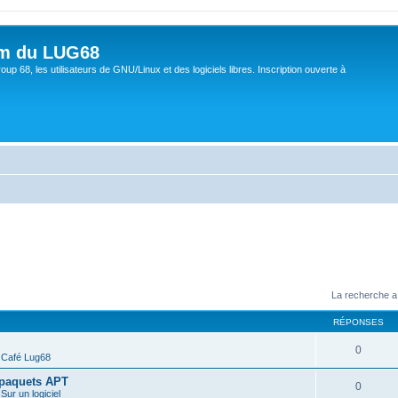
um du LUG68
up 68, les utilisateurs de GNU/Linux et des logiciels libres. Inscription ouverte à
La recherche a
RÉPONSES
0
s
Café Lug68
e paquets APT
0
s
Sur un logiciel