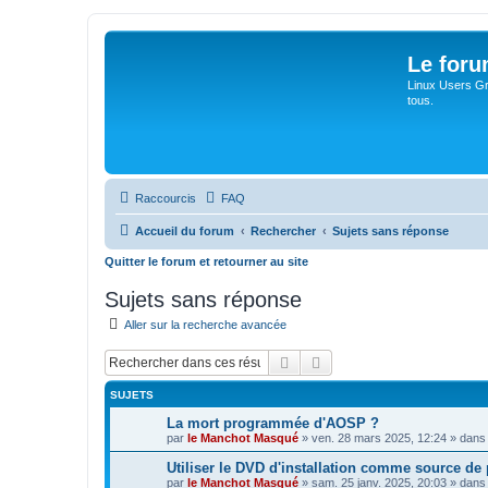
Le for
Linux Users Gro
tous.
Raccourcis
FAQ
Accueil du forum
Rechercher
Sujets sans réponse
Quitter le forum et retourner au site
Sujets sans réponse
Aller sur la recherche avancée
Rechercher
Recherche avancée
SUJETS
La mort programmée d'AOSP ?
par
le Manchot Masqué
»
ven. 28 mars 2025, 12:24
» dan
Utiliser le DVD d'installation comme source d
par
le Manchot Masqué
»
sam. 25 janv. 2025, 20:03
» dan