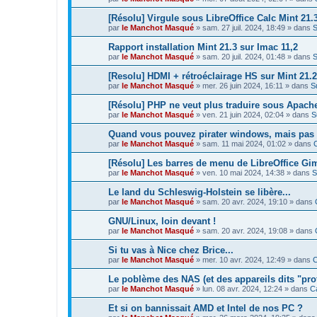
[Résolu] Virgule sous LibreOffice Calc Mint 21.
par
le Manchot Masqué
»
sam. 27 juil. 2024, 18:49
» dans
S
Rapport installation Mint 21.3 sur Imac 11,2
par
le Manchot Masqué
»
sam. 20 juil. 2024, 01:48
» dans
S
[Resolu] HDMI + rétroéclairage HS sur Mint 
par
le Manchot Masqué
»
mer. 26 juin 2024, 16:11
» dans
S
[Résolu] PHP ne veut plus traduire sous Apach
par
le Manchot Masqué
»
ven. 21 juin 2024, 02:04
» dans
S
Quand vous pouvez pirater windows, mais pas t
par
le Manchot Masqué
»
sam. 11 mai 2024, 01:02
» dans
[Résolu] Les barres de menu de LibreOffice Gim
par
le Manchot Masqué
»
ven. 10 mai 2024, 14:38
» dans
S
Le land du Schleswig-Holstein se libère...
par
le Manchot Masqué
»
sam. 20 avr. 2024, 19:10
» dans
GNU/Linux, loin devant !
par
le Manchot Masqué
»
sam. 20 avr. 2024, 19:08
» dans
Si tu vas à Nice chez Brice...
par
le Manchot Masqué
»
mer. 10 avr. 2024, 12:49
» dans
C
Le poblème des NAS (et des appareils dits "prof
par
le Manchot Masqué
»
lun. 08 avr. 2024, 12:24
» dans
C
Et si on bannissait AMD et Intel de nos PC ?