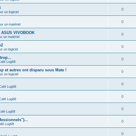
3
0
ur un logiciel
0
ur un matériel
21.2 ASUS VIVOBOOK
0
ur un matériel
e2
0
ur un logiciel
rop...
0
Café Lug68
p et autres ont disparu sous Mate !
0
ur un logiciel
0
Café Lug68
0
Café Lug68
0
afé Lug68
essionnels")...
0
afé Lug68
0