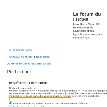
Le forum du
LUG68
Linux Users Group 68,
les utilisateurs de
GNU/Linux et des
logiciels libres. Inscription
ouverte à tous.
Raccourcis
FAQ
Accueil du forum
Rechercher
Quitter le forum et retourner au site
Rechercher
REQUÊTE DE LA RECHERCHE
Rechercher par mots-clés :
Insérez le caractère « + » devant un mot qui doit être trouvé et « - » devant un mot qui d
séparés entre des barres verticales discontinues « | » si seul un des mots doit être trouv
métacaractère passe-partout si vous souhaitez effectuer des recherches partielles.
Rechercher tous les termes ou utiliser une question comme élément