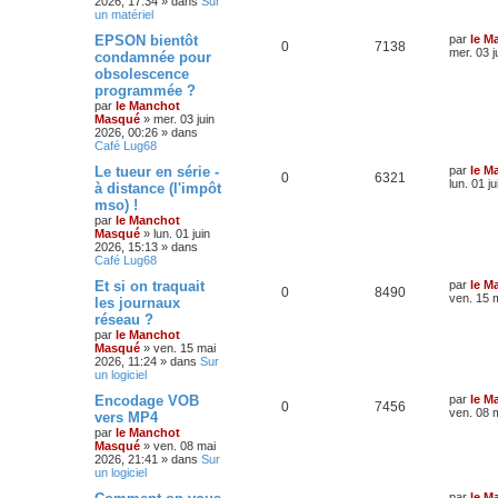
2026, 17:34
» dans
Sur
un matériel
EPSON bientôt
par
le M
0
7138
mer. 03 j
condamnée pour
obsolescence
programmée ?
par
le Manchot
Masqué
»
mer. 03 juin
2026, 00:26
» dans
Café Lug68
Le tueur en série -
par
le M
0
6321
lun. 01 j
à distance (l'impôt
mso) !
par
le Manchot
Masqué
»
lun. 01 juin
2026, 15:13
» dans
Café Lug68
Et si on traquait
par
le M
0
8490
ven. 15 
les journaux
réseau ?
par
le Manchot
Masqué
»
ven. 15 mai
2026, 11:24
» dans
Sur
un logiciel
Encodage VOB
par
le M
0
7456
ven. 08 
vers MP4
par
le Manchot
Masqué
»
ven. 08 mai
2026, 21:41
» dans
Sur
un logiciel
par
le M