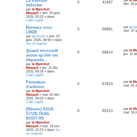
La trahison
0
41687
dim. 25 j
bitlocker
par
le Manchot
Masqué
»
dim. 25 janv.
2026, 02:02
» dans
Café Lug68
Bureaux sous
par
gera
0
68881
mer. 07 j
LMDE
par
gerard25
»
mer. 07
janv. 2026, 08:58
» dans
Sur un logiciel
Quand microsoft
par
le M
0
68614
jeu. 11 d
avoue qu'elle est
dépassée...
par
le Manchot
Masqué
»
jeu. 11 déc.
2025, 09:26
» dans
Café Lug68
Fermeture
par
le M
0
67623
mar. 02 
d'arduino
par
le Manchot
Masqué
»
mar. 02 déc.
2025, 09:02
» dans
Café Lug68
[Résolu] ASUS
par
le M
0
80313
mar. 18 
S712E DUAL
BOOT HS
par
le Manchot
Masqué
»
mar. 18 nov.
2025, 15:23
» dans
Sur
un matériel