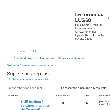
Le forum du
LUG68
Linux Users Group 68,
les utilisateurs de
GNU/Linux et des
logiciels libres. Inscription
ouverte à tous.
Raccourcis
FAQ
Accueil du forum
Rechercher
Sujets sans réponse
Quitter le forum et retourner au site
Sujets sans réponse
Aller sur la recherche avancée
Rechercher
Recherche avancée
La recherche a retourné 447 résultats
SUJETS
RÉPONSES
VUES
DERNIE
L'UE barrière à
par
gera
0
5560
ven. 17 j
certaines pratiques
de Microsoft