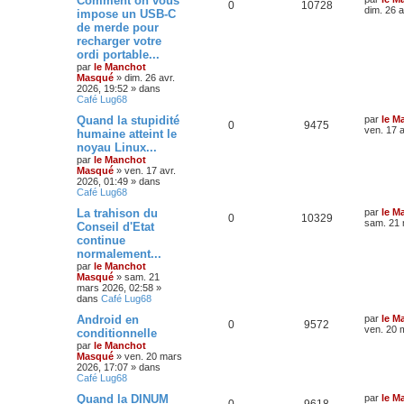
Comment on vous
0
10728
dim. 26 a
impose un USB-C
de merde pour
recharger votre
ordi portable...
par
le Manchot
Masqué
»
dim. 26 avr.
2026, 19:52
» dans
Café Lug68
Quand la stupidité
par
le M
0
9475
ven. 17 a
humaine atteint le
noyau Linux...
par
le Manchot
Masqué
»
ven. 17 avr.
2026, 01:49
» dans
Café Lug68
La trahison du
par
le M
0
10329
sam. 21 
Conseil d'Etat
continue
normalement...
par
le Manchot
Masqué
»
sam. 21
mars 2026, 02:58
»
dans
Café Lug68
Android en
par
le M
0
9572
ven. 20 
conditionnelle
par
le Manchot
Masqué
»
ven. 20 mars
2026, 17:07
» dans
Café Lug68
Quand la DINUM
par
le M
0
9618