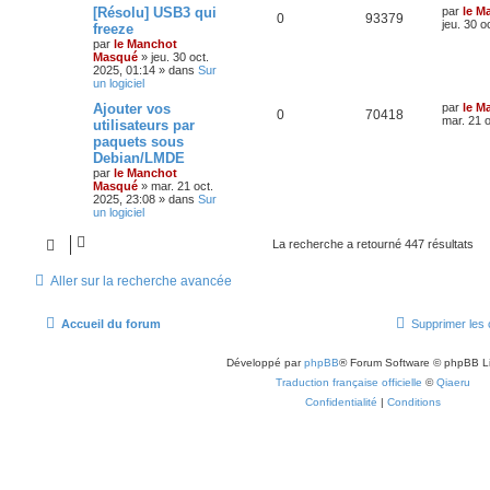
[Résolu] USB3 qui
par
le M
0
93379
jeu. 30 o
freeze
par
le Manchot
Masqué
»
jeu. 30 oct.
2025, 01:14
» dans
Sur
un logiciel
Ajouter vos
par
le M
0
70418
mar. 21 o
utilisateurs par
paquets sous
Debian/LMDE
par
le Manchot
Masqué
»
mar. 21 oct.
2025, 23:08
» dans
Sur
un logiciel
La recherche a retourné 447 résultats
Aller sur la recherche avancée
Accueil du forum
Supprimer les 
Développé par
phpBB
® Forum Software © phpBB L
Traduction française officielle
©
Qiaeru
Confidentialité
|
Conditions