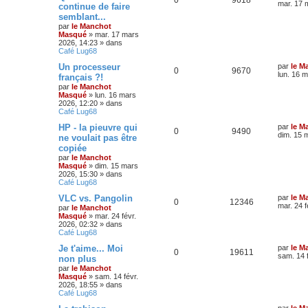
mar. 17 
continue de faire
semblant...
par
le Manchot
Masqué
»
mar. 17 mars
2026, 14:23
» dans
Café Lug68
Un processeur
par
le M
0
9670
lun. 16 
français ?!
par
le Manchot
Masqué
»
lun. 16 mars
2026, 12:20
» dans
Café Lug68
HP - la pieuvre qui
par
le M
0
9490
dim. 15 
ne voulait pas être
copiée
par
le Manchot
Masqué
»
dim. 15 mars
2026, 15:30
» dans
Café Lug68
VLC vs. Pangolin
par
le M
0
12346
mar. 24 f
par
le Manchot
Masqué
»
mar. 24 févr.
2026, 02:32
» dans
Café Lug68
Je t'aime... Moi
par
le M
0
19611
sam. 14 
non plus
par
le Manchot
Masqué
»
sam. 14 févr.
2026, 18:55
» dans
Café Lug68
par
le M