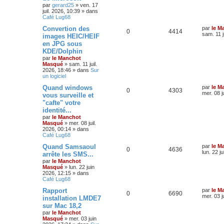
par
gerard25
»
ven. 17
juil. 2026, 10:39
» dans
Café Lug68
Convertion des
par
le M
0
4414
sam. 11 j
images HEIC/HEIF
en JPG sous
KDE/Dolphin
par
le Manchot
Masqué
»
sam. 11 juil.
2026, 18:46
» dans
Sur
un logiciel
Quand windows
par
le M
0
4303
mer. 08 j
vous surveille et
"cafte" votre
identité...
par
le Manchot
Masqué
»
mer. 08 juil.
2026, 00:14
» dans
Café Lug68
Quand Samsaoul
par
le M
0
4636
lun. 22 j
arrête les SMS...
par
le Manchot
Masqué
»
lun. 22 juin
2026, 12:15
» dans
Café Lug68
Rapport
par
le M
0
6690
mer. 03 j
installation LMDE7
sur Mac 18,2
par
le Manchot
Masqué
»
mer. 03 juin