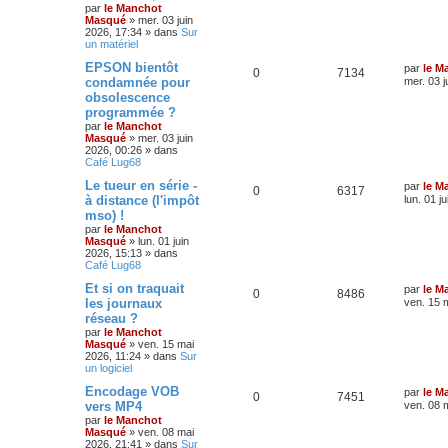
par
le Manchot
Masqué
»
mer. 03 juin
2026, 17:34
» dans
Sur
un matériel
EPSON bientôt
par
le M
0
7134
condamnée pour
mer. 03 j
obsolescence
programmée ?
par
le Manchot
Masqué
»
mer. 03 juin
2026, 00:26
» dans
Café Lug68
Le tueur en série -
par
le M
0
6317
à distance (l'impôt
lun. 01 j
mso) !
par
le Manchot
Masqué
»
lun. 01 juin
2026, 15:13
» dans
Café Lug68
Et si on traquait
par
le M
0
8486
les journaux
ven. 15 
réseau ?
par
le Manchot
Masqué
»
ven. 15 mai
2026, 11:24
» dans
Sur
un logiciel
Encodage VOB
par
le M
0
7451
vers MP4
ven. 08 
par
le Manchot
Masqué
»
ven. 08 mai
2026, 21:41
» dans
Sur