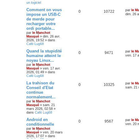
un logiciel
Comment on vous
par
le M
0
10722
impose un USB-C
dim. 26 a
de merde pour
recharger votre
ordi portable...
par
le Manchot
Masqué
»
dim. 26 avr.
2026, 19:52
» dans
Café Lug68
Quand la stupidité
par
le M
0
9471
humaine atteint le
ven. 17 a
noyau Linux...
par
le Manchot
Masqué
»
ven. 17 avr.
2026, 01:49
» dans
Café Lug68
La trahison du
par
le M
0
10325
Conseil d'Etat
sam. 21 
continue
normalement...
par
le Manchot
Masqué
»
sam. 21
mars 2026, 02:58
»
dans
Café Lug68
Android en
par
le M
0
9567
conditionnelle
ven. 20 
par
le Manchot
Masqué
»
ven. 20 mars
2026, 17:07
» dans