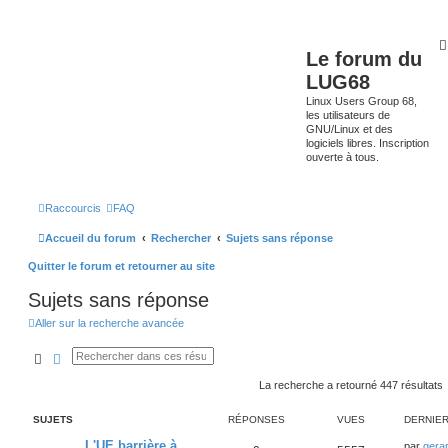
Le forum du
LUG68
Linux Users Group 68,
les utilisateurs de
GNU/Linux et des
logiciels libres. Inscription
ouverte à tous.
Raccourcis
FAQ
Accueil du forum
Rechercher
Sujets sans réponse
Quitter le forum et retourner au site
Sujets sans réponse
Aller sur la recherche avancée
Rechercher
Recherche avancée
La recherche a retourné 447 résultats
SUJETS
RÉPONSES
VUES
DERNIE
L'UE barrière à
par
gera