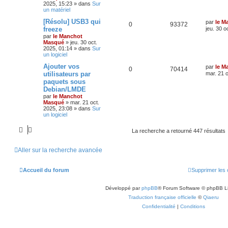
2025, 15:23
» dans
Sur
un matériel
[Résolu] USB3 qui
par
le M
0
93372
freeze
jeu. 30 o
par
le Manchot
Masqué
»
jeu. 30 oct.
2025, 01:14
» dans
Sur
un logiciel
Ajouter vos
par
le M
0
70414
utilisateurs par
mar. 21 o
paquets sous
Debian/LMDE
par
le Manchot
Masqué
»
mar. 21 oct.
2025, 23:08
» dans
Sur
un logiciel
La recherche a retourné 447 résultats
Aller sur la recherche avancée
Accueil du forum
Supprimer les 
Développé par
phpBB
® Forum Software © phpBB L
Traduction française officielle
©
Qiaeru
Confidentialité
|
Conditions