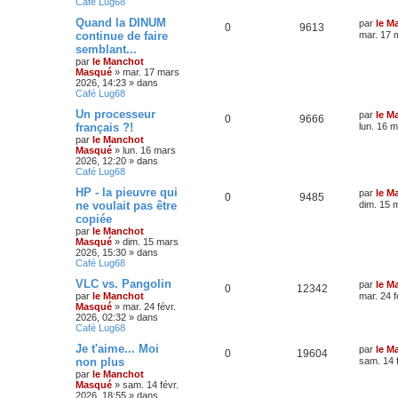
Café Lug68
Quand la DINUM
par
le M
0
9613
continue de faire
mar. 17 
semblant...
par
le Manchot
Masqué
»
mar. 17 mars
2026, 14:23
» dans
Café Lug68
Un processeur
par
le M
0
9666
français ?!
lun. 16 
par
le Manchot
Masqué
»
lun. 16 mars
2026, 12:20
» dans
Café Lug68
HP - la pieuvre qui
par
le M
0
9485
ne voulait pas être
dim. 15 
copiée
par
le Manchot
Masqué
»
dim. 15 mars
2026, 15:30
» dans
Café Lug68
VLC vs. Pangolin
par
le M
0
12342
par
le Manchot
mar. 24 f
Masqué
»
mar. 24 févr.
2026, 02:32
» dans
Café Lug68
Je t'aime... Moi
par
le M
0
19604
non plus
sam. 14 
par
le Manchot
Masqué
»
sam. 14 févr.
2026, 18:55
» dans