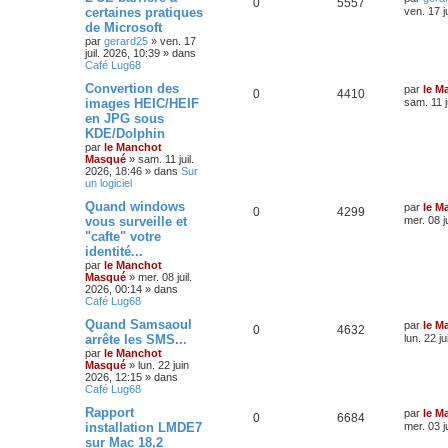
0
5557
certaines pratiques
ven. 17 j
de Microsoft
par
gerard25
»
ven. 17
juil. 2026, 10:39
» dans
Café Lug68
Convertion des
par
le M
0
4410
images HEIC/HEIF
sam. 11 j
en JPG sous
KDE/Dolphin
par
le Manchot
Masqué
»
sam. 11 juil.
2026, 18:46
» dans
Sur
un logiciel
Quand windows
par
le M
0
4299
vous surveille et
mer. 08 j
"cafte" votre
identité...
par
le Manchot
Masqué
»
mer. 08 juil.
2026, 00:14
» dans
Café Lug68
Quand Samsaoul
par
le M
0
4632
arrête les SMS...
lun. 22 j
par
le Manchot
Masqué
»
lun. 22 juin
2026, 12:15
» dans
Café Lug68
Rapport
par
le M
0
6684
installation LMDE7
mer. 03 j
sur Mac 18,2