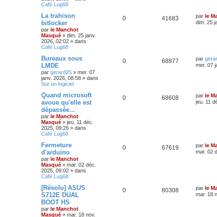
Café Lug68
La trahison
par
le M
0
41683
bitlocker
dim. 25 j
par
le Manchot
Masqué
»
dim. 25 janv.
2026, 02:02
» dans
Café Lug68
Bureaux sous
par
gera
0
68877
LMDE
mer. 07 j
par
gerard25
»
mer. 07
janv. 2026, 08:58
» dans
Sur un logiciel
Quand microsoft
par
le M
0
68608
avoue qu'elle est
jeu. 11 d
dépassée...
par
le Manchot
Masqué
»
jeu. 11 déc.
2025, 09:26
» dans
Café Lug68
Fermeture
par
le M
0
67619
d'arduino
mar. 02 
par
le Manchot
Masqué
»
mar. 02 déc.
2025, 09:02
» dans
Café Lug68
[Résolu] ASUS
par
le M
0
80308
S712E DUAL
mar. 18 
BOOT HS
par
le Manchot
Masqué
»
mar. 18 nov.