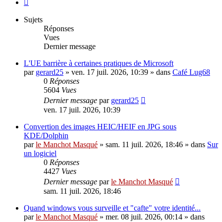
Suivant
Sujets
Réponses
Vues
Dernier message
L'UE barrière à certaines pratiques de Microsoft
par
gerard25
»
ven. 17 juil. 2026, 10:39
» dans
Café Lug68
0
Réponses
5604
Vues
Dernier message
par
gerard25
ven. 17 juil. 2026, 10:39
Convertion des images HEIC/HEIF en JPG sous
KDE/Dolphin
par
le Manchot Masqué
»
sam. 11 juil. 2026, 18:46
» dans
Sur
un logiciel
0
Réponses
4427
Vues
Dernier message
par
le Manchot Masqué
sam. 11 juil. 2026, 18:46
Quand windows vous surveille et "cafte" votre identité...
par
le Manchot Masqué
»
mer. 08 juil. 2026, 00:14
» dans