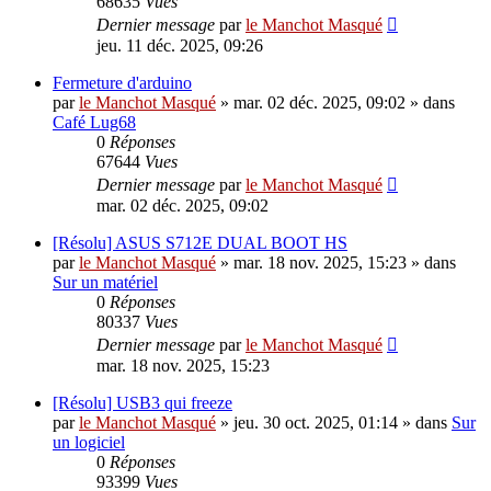
68635
Vues
Dernier message
par
le Manchot Masqué
jeu. 11 déc. 2025, 09:26
Fermeture d'arduino
par
le Manchot Masqué
»
mar. 02 déc. 2025, 09:02
» dans
Café Lug68
0
Réponses
67644
Vues
Dernier message
par
le Manchot Masqué
mar. 02 déc. 2025, 09:02
[Résolu] ASUS S712E DUAL BOOT HS
par
le Manchot Masqué
»
mar. 18 nov. 2025, 15:23
» dans
Sur un matériel
0
Réponses
80337
Vues
Dernier message
par
le Manchot Masqué
mar. 18 nov. 2025, 15:23
[Résolu] USB3 qui freeze
par
le Manchot Masqué
»
jeu. 30 oct. 2025, 01:14
» dans
Sur
un logiciel
0
Réponses
93399
Vues