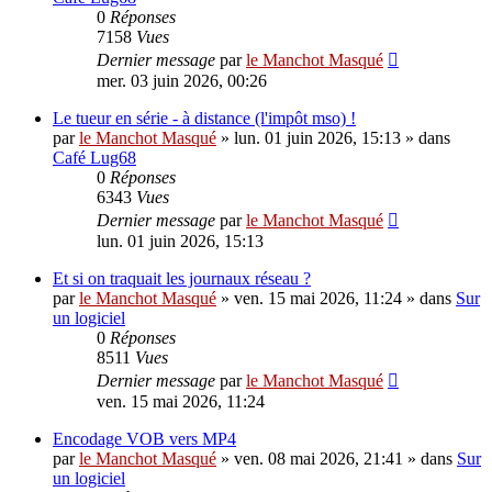
0
Réponses
7158
Vues
Dernier message
par
le Manchot Masqué
mer. 03 juin 2026, 00:26
Le tueur en série - à distance (l'impôt mso) !
par
le Manchot Masqué
»
lun. 01 juin 2026, 15:13
» dans
Café Lug68
0
Réponses
6343
Vues
Dernier message
par
le Manchot Masqué
lun. 01 juin 2026, 15:13
Et si on traquait les journaux réseau ?
par
le Manchot Masqué
»
ven. 15 mai 2026, 11:24
» dans
Sur
un logiciel
0
Réponses
8511
Vues
Dernier message
par
le Manchot Masqué
ven. 15 mai 2026, 11:24
Encodage VOB vers MP4
par
le Manchot Masqué
»
ven. 08 mai 2026, 21:41
» dans
Sur
un logiciel