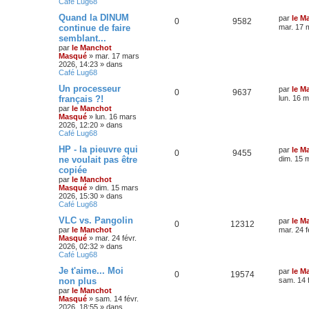
Café Lug68
Quand la DINUM
par
le M
0
9582
continue de faire
mar. 17 
semblant...
par
le Manchot
Masqué
»
mar. 17 mars
2026, 14:23
» dans
Café Lug68
Un processeur
par
le M
0
9637
français ?!
lun. 16 
par
le Manchot
Masqué
»
lun. 16 mars
2026, 12:20
» dans
Café Lug68
HP - la pieuvre qui
par
le M
0
9455
ne voulait pas être
dim. 15 
copiée
par
le Manchot
Masqué
»
dim. 15 mars
2026, 15:30
» dans
Café Lug68
VLC vs. Pangolin
par
le M
0
12312
par
le Manchot
mar. 24 f
Masqué
»
mar. 24 févr.
2026, 02:32
» dans
Café Lug68
Je t'aime... Moi
par
le M
0
19574
non plus
sam. 14 
par
le Manchot
Masqué
»
sam. 14 févr.
2026, 18:55
» dans