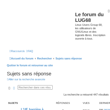
Le forum du
LUG68
Linux Users Group 68,
les utilisateurs de
GNU/Linux et des
logiciels libres. Inscription
ouverte à tous.
Raccourcis
FAQ
Accueil du forum
Rechercher
Sujets sans réponse
Quitter le forum et retourner au site
Sujets sans réponse
Aller sur la recherche avancée
Rechercher
Recherche avancée
La recherche a retourné 447 résultats
SUJETS
RÉPONSES
VUES
DERNIE
L'UE barrière à
par
gera