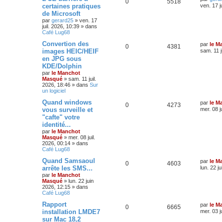
0
5518
certaines pratiques
ven. 17 j
de Microsoft
par
gerard25
»
ven. 17
juil. 2026, 10:39
» dans
Café Lug68
Convertion des
par
le M
0
4381
images HEIC/HEIF
sam. 11 j
en JPG sous
KDE/Dolphin
par
le Manchot
Masqué
»
sam. 11 juil.
2026, 18:46
» dans
Sur
un logiciel
Quand windows
par
le M
0
4273
vous surveille et
mer. 08 j
"cafte" votre
identité...
par
le Manchot
Masqué
»
mer. 08 juil.
2026, 00:14
» dans
Café Lug68
Quand Samsaoul
par
le M
0
4603
arrête les SMS...
lun. 22 j
par
le Manchot
Masqué
»
lun. 22 juin
2026, 12:15
» dans
Café Lug68
Rapport
par
le M
0
6665
installation LMDE7
mer. 03 j
sur Mac 18,2