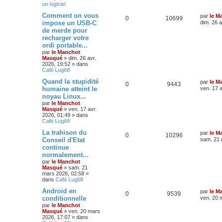
un logiciel
Comment on vous
par
le M
0
10699
impose un USB-C
dim. 26 a
de merde pour
recharger votre
ordi portable...
par
le Manchot
Masqué
»
dim. 26 avr.
2026, 19:52
» dans
Café Lug68
Quand la stupidité
par
le M
0
9443
humaine atteint le
ven. 17 a
noyau Linux...
par
le Manchot
Masqué
»
ven. 17 avr.
2026, 01:49
» dans
Café Lug68
La trahison du
par
le M
0
10296
Conseil d'Etat
sam. 21 
continue
normalement...
par
le Manchot
Masqué
»
sam. 21
mars 2026, 02:58
»
dans
Café Lug68
Android en
par
le M
0
9539
conditionnelle
ven. 20 
par
le Manchot
Masqué
»
ven. 20 mars
2026, 17:07
» dans