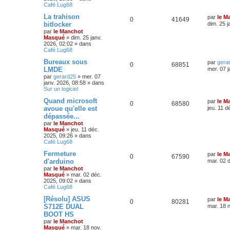
Café Lug68
La trahison
par
le M
0
41649
bitlocker
dim. 25 j
par
le Manchot
Masqué
»
dim. 25 janv.
2026, 02:02
» dans
Café Lug68
Bureaux sous
par
gera
0
68851
LMDE
mer. 07 j
par
gerard25
»
mer. 07
janv. 2026, 08:58
» dans
Sur un logiciel
Quand microsoft
par
le M
0
68580
avoue qu'elle est
jeu. 11 d
dépassée...
par
le Manchot
Masqué
»
jeu. 11 déc.
2025, 09:26
» dans
Café Lug68
Fermeture
par
le M
0
67590
d'arduino
mar. 02 
par
le Manchot
Masqué
»
mar. 02 déc.
2025, 09:02
» dans
Café Lug68
[Résolu] ASUS
par
le M
0
80281
S712E DUAL
mar. 18 
BOOT HS
par
le Manchot
Masqué
»
mar. 18 nov.