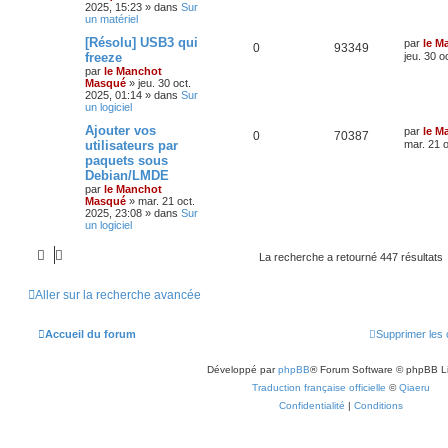
2025, 15:23
» dans
Sur
un matériel
[Résolu] USB3 qui
par
le M
0
93349
freeze
jeu. 30 o
par
le Manchot
Masqué
»
jeu. 30 oct.
2025, 01:14
» dans
Sur
un logiciel
Ajouter vos
par
le M
0
70387
utilisateurs par
mar. 21 o
paquets sous
Debian/LMDE
par
le Manchot
Masqué
»
mar. 21 oct.
2025, 23:08
» dans
Sur
un logiciel
La recherche a retourné 447 résultats
Aller sur la recherche avancée
Accueil du forum
Supprimer les 
Développé par
phpBB
® Forum Software © phpBB L
Traduction française officielle
©
Qiaeru
Confidentialité
|
Conditions