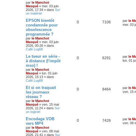
par
le Manchot
Masqué
»
mer. 03 juin
2026, 17:34
» dans
Sur
un matériel
EPSON bientôt
par
le M
0
7106
condamnée pour
mer. 03 j
obsolescence
programmée ?
par
le Manchot
Masqué
»
mer. 03 juin
2026, 00:26
» dans
Café Lug68
Le tueur en série -
par
le M
0
6291
à distance (l'impôt
lun. 01 j
mso) !
par
le Manchot
Masqué
»
lun. 01 juin
2026, 15:13
» dans
Café Lug68
Et si on traquait
par
le M
0
8464
les journaux
ven. 15 
réseau ?
par
le Manchot
Masqué
»
ven. 15 mai
2026, 11:24
» dans
Sur
un logiciel
Encodage VOB
par
le M
0
7426
vers MP4
ven. 08 
par
le Manchot
Masqué
»
ven. 08 mai
2026, 21:41
» dans
Sur