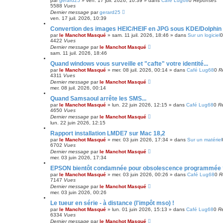
par
gerard25
»
ven. 17 juil. 2026, 10:39
» dans
Café Lug68
0
Réponses
a
5588
Vues
n
Dernier message
par
gerard25
c
ven. 17 juil. 2026, 10:39
é
Convertion des images HEIC/HEIF en JPG sous KDE/Dolphin
e
par
le Manchot Masqué
»
sam. 11 juil. 2026, 18:46
» dans
Sur un logiciel
4422
Vues
Dernier message
par
le Manchot Masqué
sam. 11 juil. 2026, 18:46
Quand windows vous surveille et "cafte" votre identité...
par
le Manchot Masqué
»
mer. 08 juil. 2026, 00:14
» dans
Café Lug68
0
R
4311
Vues
Dernier message
par
le Manchot Masqué
mer. 08 juil. 2026, 00:14
Quand Samsaoul arrête les SMS...
par
le Manchot Masqué
»
lun. 22 juin 2026, 12:15
» dans
Café Lug68
0
R
4650
Vues
Dernier message
par
le Manchot Masqué
lun. 22 juin 2026, 12:15
Rapport installation LMDE7 sur Mac 18,2
par
le Manchot Masqué
»
mer. 03 juin 2026, 17:34
» dans
Sur un matériel
6702
Vues
Dernier message
par
le Manchot Masqué
mer. 03 juin 2026, 17:34
EPSON bientôt condamnée pour obsolescence programmée 
par
le Manchot Masqué
»
mer. 03 juin 2026, 00:26
» dans
Café Lug68
0
R
7147
Vues
Dernier message
par
le Manchot Masqué
mer. 03 juin 2026, 00:26
Le tueur en série - à distance (l'impôt mso) !
par
le Manchot Masqué
»
lun. 01 juin 2026, 15:13
» dans
Café Lug68
0
R
6334
Vues
Dernier message
par
le Manchot Masqué