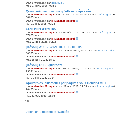
Dernier message
par
gerard25
mer. 07 janv. 2026, 08:58
Quand microsoft avoue qu'elle est dépassée...
par
le Manchot Masqué
»
jeu. 11 déc. 2025, 09:26
» dans
Café Lug68
0
R
68625
Vues
Dernier message
par
le Manchot Masqué
jeu. 11 déc. 2025, 09:26
Fermeture d'arduino
par
le Manchot Masqué
»
mar. 02 déc. 2025, 09:02
» dans
Café Lug68
0
67635
Vues
Dernier message
par
le Manchot Masqué
mar. 02 déc. 2025, 09:02
[Résolu] ASUS S712E DUAL BOOT HS
par
le Manchot Masqué
»
mar. 18 nov. 2025, 15:23
» dans
Sur un matérie
80325
Vues
Dernier message
par
le Manchot Masqué
mar. 18 nov. 2025, 15:23
[Résolu] USB3 qui freeze
par
le Manchot Masqué
»
jeu. 30 oct. 2025, 01:14
» dans
Sur un logiciel
93391
Vues
Dernier message
par
le Manchot Masqué
jeu. 30 oct. 2025, 01:14
Ajouter vos utilisateurs par paquets sous Debian/LMDE
par
le Manchot Masqué
»
mar. 21 oct. 2025, 23:08
» dans
Sur un logiciel
70425
Vues
Dernier message
par
le Manchot Masqué
mar. 21 oct. 2025, 23:08
Aller sur la recherche avancée