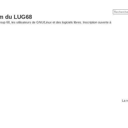
um du LUG68
up 68, les utilisateurs de GNU/Linux et des logiciels libres. Inscription ouverte à
La r