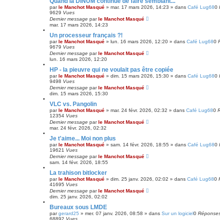
Quand la DINUM continue de faire semblant...
par
le Manchot Masqué
»
mar. 17 mars 2026, 14:23
» dans
Café Lug68
0
9629
Vues
Dernier message
par
le Manchot Masqué
mar. 17 mars 2026, 14:23
Un processeur français ?!
par
le Manchot Masqué
»
lun. 16 mars 2026, 12:20
» dans
Café Lug68
0
9679
Vues
Dernier message
par
le Manchot Masqué
lun. 16 mars 2026, 12:20
HP - la pieuvre qui ne voulait pas être copiée
par
le Manchot Masqué
»
dim. 15 mars 2026, 15:30
» dans
Café Lug68
0
9498
Vues
Dernier message
par
le Manchot Masqué
dim. 15 mars 2026, 15:30
VLC vs. Pangolin
par
le Manchot Masqué
»
mar. 24 févr. 2026, 02:32
» dans
Café Lug68
0
12354
Vues
Dernier message
par
le Manchot Masqué
mar. 24 févr. 2026, 02:32
Je t'aime... Moi non plus
par
le Manchot Masqué
»
sam. 14 févr. 2026, 18:55
» dans
Café Lug68
0
19621
Vues
Dernier message
par
le Manchot Masqué
sam. 14 févr. 2026, 18:55
La trahison bitlocker
par
le Manchot Masqué
»
dim. 25 janv. 2026, 02:02
» dans
Café Lug68
0
41695
Vues
Dernier message
par
le Manchot Masqué
dim. 25 janv. 2026, 02:02
Bureaux sous LMDE
par
gerard25
»
mer. 07 janv. 2026, 08:58
» dans
Sur un logiciel
0
Réponse
68892
Vues