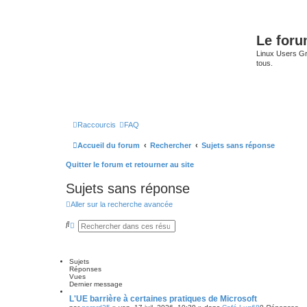
Le for
Linux Users Gro
tous.
Raccourcis
FAQ
Accueil du forum
Rechercher
Sujets sans réponse
Quitter le forum et retourner au site
Sujets sans réponse
Aller sur la recherche avancée
R
R
e
e
c
c
h
h
e
e
Sujets
r
r
Réponses
c
c
Vues
h
h
Dernier message
e
e
r
a
L'UE barrière à certaines pratiques de Microsoft
v