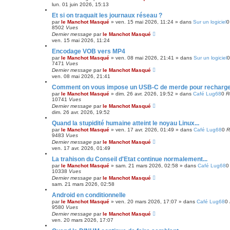
lun. 01 juin 2026, 15:13
Et si on traquait les journaux réseau ?
par
le Manchot Masqué
»
ven. 15 mai 2026, 11:24
» dans
Sur un logiciel
8502
Vues
Dernier message
par
le Manchot Masqué
ven. 15 mai 2026, 11:24
Encodage VOB vers MP4
par
le Manchot Masqué
»
ven. 08 mai 2026, 21:41
» dans
Sur un logiciel
7471
Vues
Dernier message
par
le Manchot Masqué
ven. 08 mai 2026, 21:41
Comment on vous impose un USB-C de merde pour recharger v
par
le Manchot Masqué
»
dim. 26 avr. 2026, 19:52
» dans
Café Lug68
0
R
10741
Vues
Dernier message
par
le Manchot Masqué
dim. 26 avr. 2026, 19:52
Quand la stupidité humaine atteint le noyau Linux...
par
le Manchot Masqué
»
ven. 17 avr. 2026, 01:49
» dans
Café Lug68
0
R
9483
Vues
Dernier message
par
le Manchot Masqué
ven. 17 avr. 2026, 01:49
La trahison du Conseil d'Etat continue normalement...
par
le Manchot Masqué
»
sam. 21 mars 2026, 02:58
» dans
Café Lug68
10338
Vues
Dernier message
par
le Manchot Masqué
sam. 21 mars 2026, 02:58
Android en conditionnelle
par
le Manchot Masqué
»
ven. 20 mars 2026, 17:07
» dans
Café Lug68
0
9580
Vues
Dernier message
par
le Manchot Masqué
ven. 20 mars 2026, 17:07