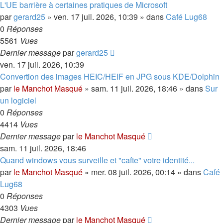
L'UE barrière à certaines pratiques de Microsoft
par
gerard25
»
ven. 17 juil. 2026, 10:39
» dans
Café Lug68
0
Réponses
5561
Vues
Dernier message
par
gerard25
ven. 17 juil. 2026, 10:39
Convertion des images HEIC/HEIF en JPG sous KDE/Dolphin
par
le Manchot Masqué
»
sam. 11 juil. 2026, 18:46
» dans
Sur
un logiciel
0
Réponses
4414
Vues
Dernier message
par
le Manchot Masqué
sam. 11 juil. 2026, 18:46
Quand windows vous surveille et "cafte" votre identité...
par
le Manchot Masqué
»
mer. 08 juil. 2026, 00:14
» dans
Café
Lug68
0
Réponses
4303
Vues
Dernier message
par
le Manchot Masqué