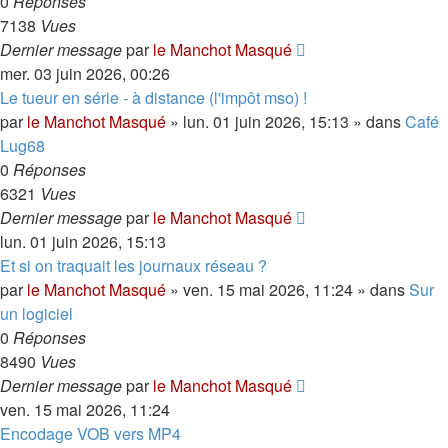
0
Réponses
7138
Vues
Dernier message
par
le Manchot Masqué
mer. 03 juin 2026, 00:26
Le tueur en série - à distance (l'impôt mso) !
par
le Manchot Masqué
»
lun. 01 juin 2026, 15:13
» dans
Café
Lug68
0
Réponses
6321
Vues
Dernier message
par
le Manchot Masqué
lun. 01 juin 2026, 15:13
Et si on traquait les journaux réseau ?
par
le Manchot Masqué
»
ven. 15 mai 2026, 11:24
» dans
Sur
un logiciel
0
Réponses
8490
Vues
Dernier message
par
le Manchot Masqué
ven. 15 mai 2026, 11:24
Encodage VOB vers MP4