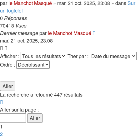
par
le Manchot Masqué
»
mar. 21 oct. 2025, 23:08
» dans
Sur
un logiciel
0
Réponses
70418
Vues
Dernier message
par
le Manchot Masqué
mar. 21 oct. 2025, 23:08
Afficher :
Trier par :
Ordre :
La recherche a retourné 447 résultats
Page
1
Aller sur la page :
sur
18
1
2