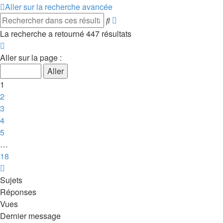
Aller sur la recherche avancée
Recherche
Rechercher
avancée
La recherche a retourné 447 résultats
Page
1
Aller sur la page :
sur
18
1
2
3
4
5
…
18
Suivant
Sujets
Réponses
Vues
Dernier message