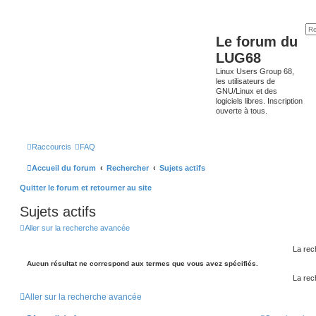
Le forum du
LUG68
Linux Users Group 68,
les utilisateurs de
GNU/Linux et des
logiciels libres. Inscription
ouverte à tous.
Raccourcis
FAQ
Accueil du forum
Rechercher
Sujets actifs
Quitter le forum et retourner au site
Sujets actifs
Aller sur la recherche avancée
La rec
Aucun résultat ne correspond aux termes que vous avez spécifiés.
La rec
Aller sur la recherche avancée