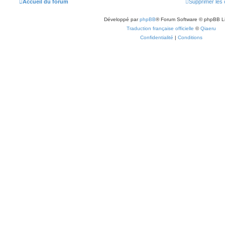
Accueil du forum
Supprimer les 
Développé par
phpBB
® Forum Software © phpBB L
Traduction française officielle
©
Qiaeru
Confidentialité
|
Conditions