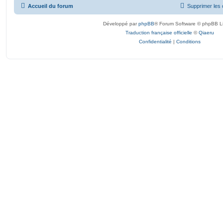
Accueil du forum
Supprimer les 
Développé par
phpBB
® Forum Software © phpBB L
Traduction française officielle
©
Qiaeru
Confidentialité
|
Conditions