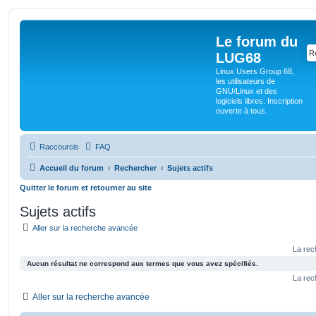
Le forum du
LUG68
Linux Users Group 68,
les utilisateurs de
GNU/Linux et des
logiciels libres. Inscription
ouverte à tous.
Raccourcis
FAQ
Accueil du forum
Rechercher
Sujets actifs
Quitter le forum et retourner au site
Sujets actifs
Aller sur la recherche avancée
La rec
Aucun résultat ne correspond aux termes que vous avez spécifiés.
La rec
Aller sur la recherche avancée