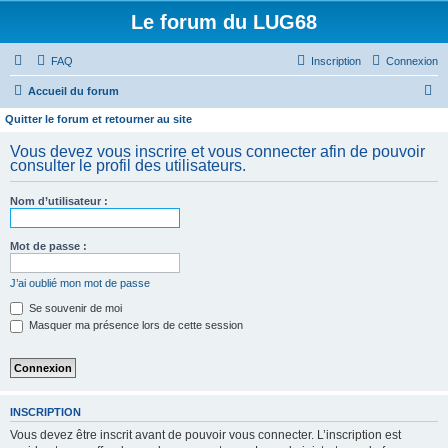
Le forum du LUG68
FAQ
Inscription
Connexion
R
Accueil du forum
e
Quitter le forum et retourner au site
c
Vous devez vous inscrire et vous connecter afin de pouvoir
h
consulter le profil des utilisateurs.
e
Nom d’utilisateur :
r
c
Mot de passe :
h
e
J’ai oublié mon mot de passe
r
Se souvenir de moi
Masquer ma présence lors de cette session
INSCRIPTION
Vous devez être inscrit avant de pouvoir vous connecter. L’inscription est