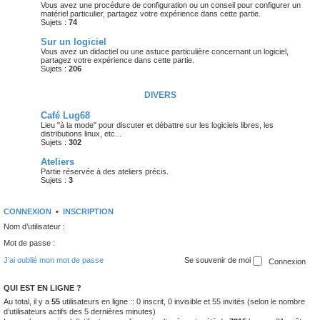
Vous avez une procédure de configuration ou un conseil pour configurer un
matériel particulier, partagez votre expérience dans cette partie.
Sujets :
74
Sur un logiciel
Vous avez un didactiel ou une astuce particulière concernant un logiciel,
partagez votre expérience dans cette partie.
Sujets :
206
DIVERS
Café Lug68
Lieu "à la mode" pour discuter et débattre sur les logiciels libres, les
distributions linux, etc...
Sujets :
302
Ateliers
Partie réservée à des ateliers précis.
Sujets :
3
CONNEXION
•
INSCRIPTION
Nom d’utilisateur :
Mot de passe :
J’ai oublié mon mot de passe
Se souvenir de moi
QUI EST EN LIGNE ?
Au total, il y a
55
utilisateurs en ligne :: 0 inscrit, 0 invisible et 55 invités (selon le nombre
d’utilisateurs actifs des 5 dernières minutes)