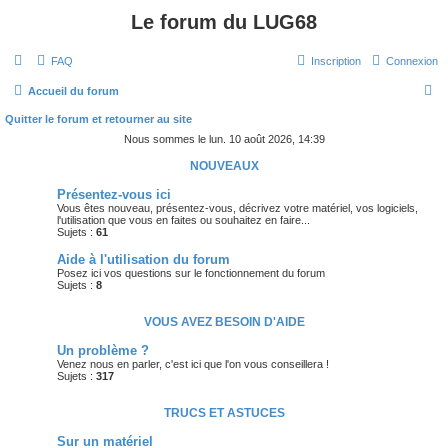
Le forum du LUG68
FAQ
Inscription
Connexion
R
Accueil du forum
e
Quitter le forum et retourner au site
c
Nous sommes le lun. 10 août 2026, 14:39
h
NOUVEAUX
e
Présentez-vous ici
Vous êtes nouveau, présentez-vous, décrivez votre matériel, vos logiciels,
r
l'utilisation que vous en faites ou souhaitez en faire...
Sujets :
61
c
Aide à l'utilisation du forum
h
Posez ici vos questions sur le fonctionnement du forum
e
Sujets :
8
r
VOUS AVEZ BESOIN D'AIDE
Un problème ?
Venez nous en parler, c'est ici que l'on vous conseillera !
Sujets :
317
TRUCS ET ASTUCES
Sur un matériel