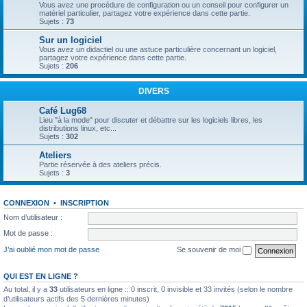
Vous avez une procédure de configuration ou un conseil pour configurer un
matériel particulier, partagez votre expérience dans cette partie.
Sujets :
73
Sur un logiciel
Vous avez un didactiel ou une astuce particulière concernant un logiciel,
partagez votre expérience dans cette partie.
Sujets :
206
DIVERS
Café Lug68
Lieu "à la mode" pour discuter et débattre sur les logiciels libres, les
distributions linux, etc...
Sujets :
302
Ateliers
Partie réservée à des ateliers précis.
Sujets :
3
CONNEXION
•
INSCRIPTION
Nom d’utilisateur :
Mot de passe :
J’ai oublié mon mot de passe
Se souvenir de moi
QUI EST EN LIGNE ?
Au total, il y a
33
utilisateurs en ligne :: 0 inscrit, 0 invisible et 33 invités (selon le nombre
d’utilisateurs actifs des 5 dernières minutes)