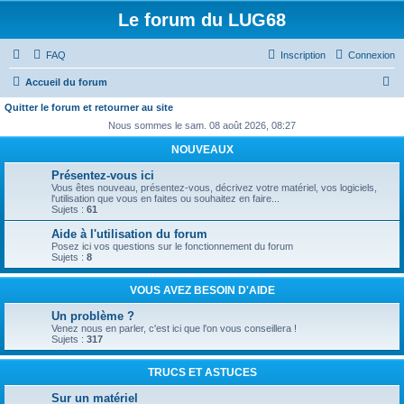
Le forum du LUG68
FAQ
Inscription
Connexion
R
Accueil du forum
e
Quitter le forum et retourner au site
c
Nous sommes le sam. 08 août 2026, 08:27
h
NOUVEAUX
e
Présentez-vous ici
Vous êtes nouveau, présentez-vous, décrivez votre matériel, vos logiciels,
r
l'utilisation que vous en faites ou souhaitez en faire...
Sujets :
61
c
Aide à l'utilisation du forum
h
Posez ici vos questions sur le fonctionnement du forum
e
Sujets :
8
r
VOUS AVEZ BESOIN D'AIDE
Un problème ?
Venez nous en parler, c'est ici que l'on vous conseillera !
Sujets :
317
TRUCS ET ASTUCES
Sur un matériel