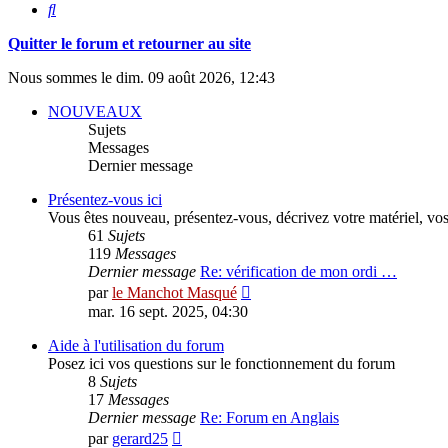
Rechercher
Quitter le forum et retourner au site
Nous sommes le dim. 09 août 2026, 12:43
NOUVEAUX
Sujets
Messages
Dernier message
Présentez-vous ici
Vous êtes nouveau, présentez-vous, décrivez votre matériel, vos lo
61
Sujets
119
Messages
Dernier message
Re: vérification de mon ordi …
Consulter
par
le Manchot Masqué
le
mar. 16 sept. 2025, 04:30
dernier
message
Aide à l'utilisation du forum
Posez ici vos questions sur le fonctionnement du forum
8
Sujets
17
Messages
Dernier message
Re: Forum en Anglais
Consulter
par
gerard25