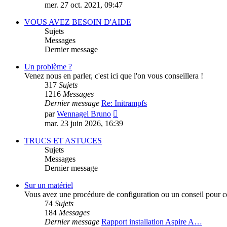
le
mer. 27 oct. 2021, 09:47
dernier
message
VOUS AVEZ BESOIN D'AIDE
Sujets
Messages
Dernier message
Un problème ?
Venez nous en parler, c'est ici que l'on vous conseillera !
317
Sujets
1216
Messages
Dernier message
Re: Initrampfs
Consulter
par
Wennagel Bruno
le
mar. 23 juin 2026, 16:39
dernier
message
TRUCS ET ASTUCES
Sujets
Messages
Dernier message
Sur un matériel
Vous avez une procédure de configuration ou un conseil pour conf
74
Sujets
184
Messages
Dernier message
Rapport installation Aspire A…