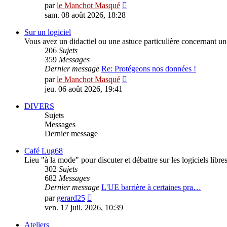
Consulter
par
le Manchot Masqué
le
sam. 08 août 2026, 18:28
dernier
message
Sur un logiciel
Vous avez un didactiel ou une astuce particulière concernant un 
206
Sujets
359
Messages
Dernier message
Re: Protégeons nos données !
Consulter
par
le Manchot Masqué
le
jeu. 06 août 2026, 19:41
dernier
message
DIVERS
Sujets
Messages
Dernier message
Café Lug68
Lieu "à la mode" pour discuter et débattre sur les logiciels libres,
302
Sujets
682
Messages
Dernier message
L'UE barrière à certaines pra…
Consulter
par
gerard25
le
ven. 17 juil. 2026, 10:39
dernier
message
Ateliers