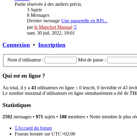
Partie réservée à des ateliers précis.
3
Sujets
8
Messages
Dernier message
Une passerelle en RPi...
Consulter
par
le Manchot Masqué
le
sam. 30 juil. 2022, 18:01
dernier
message
Connexion
•
Inscription
Nom d’utilisateur :
Mot de passe :
Qui est en ligne ?
Au total, il y a
43
utilisateurs en ligne :: 0 inscrit, 0 invisible et 43 in
Le nombre maximal d’utilisateurs en ligne simultanément a été de
731
Statistiques
2592
messages •
971
sujets •
188
membres • Notre membre le plus ré
Accueil du forum
Fuseau horaire sur
UTC+02:00