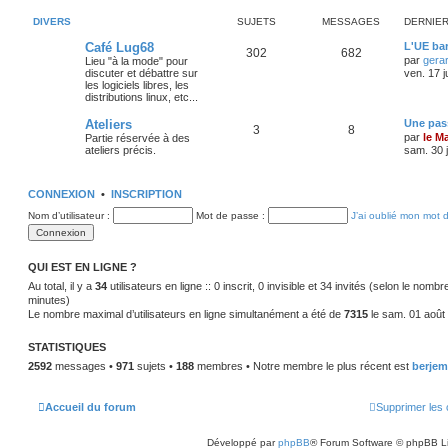
DIVERS
SUJETS
MESSAGES
DERNIE
Café Lug68
L'UE bar
302
682
par
gera
Lieu "à la mode" pour
discuter et débattre sur
ven. 17 j
les logiciels libres, les
distributions linux, etc...
Ateliers
Une pass
3
8
par
le M
Partie réservée à des
ateliers précis.
sam. 30 j
CONNEXION
•
INSCRIPTION
Nom d’utilisateur :
Mot de passe :
J’ai oublié mon mot 
QUI EST EN LIGNE ?
Au total, il y a
34
utilisateurs en ligne :: 0 inscrit, 0 invisible et 34 invités (selon le nomb
minutes)
Le nombre maximal d’utilisateurs en ligne simultanément a été de
7315
le sam. 01 août
STATISTIQUES
2592
messages •
971
sujets •
188
membres • Notre membre le plus récent est
berjem
Accueil du forum
Supprimer les 
Développé par
phpBB
® Forum Software © phpBB L