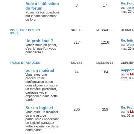
Aide à l'utilisation
Re: For
8
17
par
gera
du forum
mer. 27 o
Posez ici vos questions
sur le fonctionnement
du forum
VOUS AVEZ BESOIN
SUJETS
MESSAGES
DERNIE
D'AIDE
Un problème ?
Re: Init
317
1216
par
Wenn
Venez nous en parler,
c'est ici que l'on vous
mar. 23 j
conseillera !
TRUCS ET ASTUCES
SUJETS
MESSAGES
DERNIE
Sur un matériel
Rapport 
74
184
par
le M
Vous avez une
procédure de
sam. 08 
configuration ou un
conseil pour configurer
un matériel particulier,
partagez votre
expérience dans cette
partie.
Sur un logiciel
Re: Pro
206
359
par
le M
Vous avez un didactiel
ou une astuce
jeu. 06 a
particulière concernant
un logiciel, partagez
votre expérience dans
cette partie.