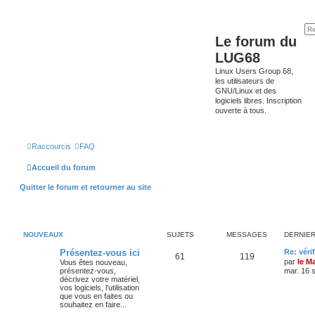
Le forum du
LUG68
Linux Users Group 68,
les utilisateurs de
GNU/Linux et des
logiciels libres. Inscription
ouverte à tous.
Raccourcis
FAQ
Accueil du forum
Quitter le forum et retourner au site
NOUVEAUX
SUJETS
MESSAGES
DERNIE
Présentez-vous ici
Re: véri
61
119
par
le M
Vous êtes nouveau,
présentez-vous,
mar. 16 
décrivez votre matériel,
vos logiciels, l'utilisation
que vous en faites ou
souhaitez en faire...