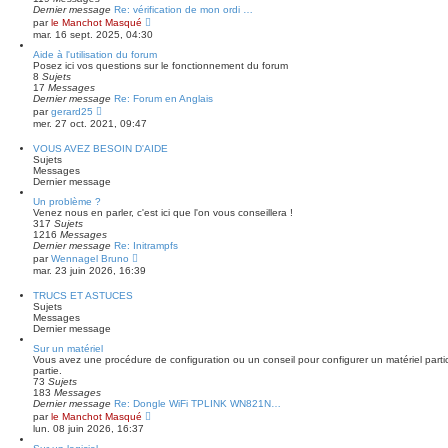
Dernier message
Re: vérification de mon ordi …
C
par
le Manchot Masqué
o
mar. 16 sept. 2025, 04:30
n
s
Aide à l'utilisation du forum
u
Posez ici vos questions sur le fonctionnement du forum
l
8
Sujets
t
17
Messages
e
Dernier message
Re: Forum en Anglais
r
C
par
gerard25
l
o
mer. 27 oct. 2021, 09:47
e
n
d
s
VOUS AVEZ BESOIN D'AIDE
e
u
Sujets
r
l
Messages
n
t
Dernier message
i
e
e
r
Un problème ?
r
l
Venez nous en parler, c'est ici que l'on vous conseillera !
m
e
317
Sujets
e
d
1216
Messages
s
e
Dernier message
Re: Initrampfs
s
r
C
par
Wennagel Bruno
a
n
o
mar. 23 juin 2026, 16:39
g
i
n
e
e
s
TRUCS ET ASTUCES
r
u
Sujets
m
l
Messages
e
t
Dernier message
s
e
s
r
Sur un matériel
a
l
Vous avez une procédure de configuration ou un conseil pour configurer un matériel partic
g
e
partie.
e
d
73
Sujets
e
183
Messages
r
Dernier message
Re: Dongle WiFi TPLINK WN821N…
n
C
par
le Manchot Masqué
i
o
lun. 08 juin 2026, 16:37
e
n
r
s