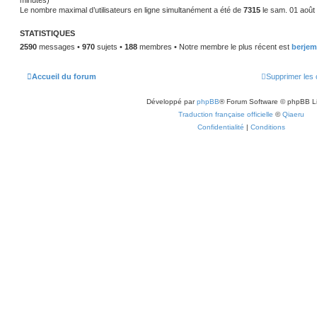
minutes)
g
i
Le nombre maximal d’utilisateurs en ligne simultanément a été de
7315
le sam. 01 août
e
e
r
m
STATISTIQUES
e
s
2590
messages •
970
sujets •
188
membres • Notre membre le plus récent est
berjem
s
a
g
e
Accueil du forum
Supprimer les 
Développé par
phpBB
® Forum Software © phpBB L
Traduction française officielle
©
Qiaeru
Confidentialité
|
Conditions