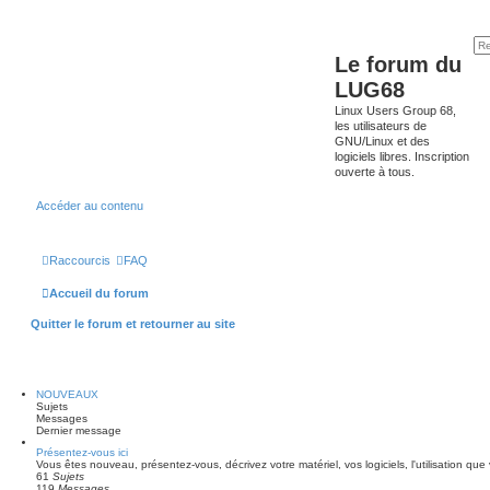
Le forum du
LUG68
Linux Users Group 68,
les utilisateurs de
GNU/Linux et des
logiciels libres. Inscription
ouverte à tous.
Accéder au contenu
Raccourcis
FAQ
Accueil du forum
Quitter le forum et retourner au site
NOUVEAUX
Sujets
Messages
Dernier message
Présentez-vous ici
Vous êtes nouveau, présentez-vous, décrivez votre matériel, vos logiciels, l'utilisation que 
61
Sujets
119
Messages