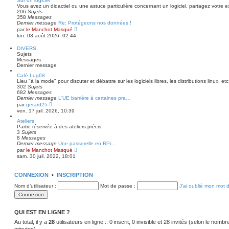
Sur un logiciel
m
u
Vous avez un didactiel ou une astuce particulière concernant un logiciel, partagez votre e
e
l
206
Sujets
s
t
358
Messages
s
e
Dernier message
Re: Protégeons nos données !
a
r
C
par
le Manchot Masqué
g
l
o
lun. 03 août 2026, 02:44
e
e
n
d
s
DIVERS
e
u
Sujets
r
l
Messages
n
t
Dernier message
i
e
e
r
Café Lug68
r
l
Lieu "à la mode" pour discuter et débattre sur les logiciels libres, les distributions linux, etc.
m
e
302
Sujets
e
d
682
Messages
s
e
Dernier message
L'UE barrière à certaines pra…
s
r
C
par
gerard25
a
n
o
ven. 17 juil. 2026, 10:39
g
i
n
e
e
s
Ateliers
r
u
Partie réservée à des ateliers précis.
m
l
3
Sujets
e
t
8
Messages
s
e
Dernier message
Une passerelle en RPi...
s
r
C
par
le Manchot Masqué
a
l
o
sam. 30 juil. 2022, 18:01
g
e
n
e
d
s
e
u
CONNEXION
•
INSCRIPTION
r
l
n
t
Nom d’utilisateur :
Mot de passe :
J’ai oublié mon mot 
i
e
e
r
r
l
m
e
e
d
QUI EST EN LIGNE ?
s
e
s
Au total, il y a
28
utilisateurs en ligne :: 0 inscrit, 0 invisible et 28 invités (selon le nomb
r
a
n