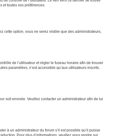
de contrôle de l’utilisateur. Le lien vers ce dernier se trouve
s et toutes vos préférences.
ez cette option, vous ne serez visible que des administrateurs,
ntrôle de l’utilisateur et régler le fuseau horaire afin de trouver
es paramètres, n’est accessible qu’aux utilisateurs inscrits.
ur soit erronée. Veuillez contacter un administrateur afin de lui
der à un administrateur du forum s’il est possible qu’il puisse
raduction. Pour plus d’informations, veuillez vous rendre sur