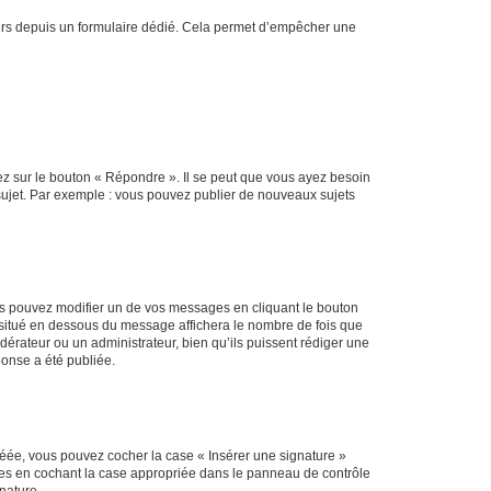
sateurs depuis un formulaire dédié. Cela permet d’empêcher une
ez sur le bouton « Répondre ». Il se peut que vous ayez besoin
 sujet. Par exemple : vous pouvez publier de nouveaux sujets
s pouvez modifier un de vos messages en cliquant le bouton
e situé en dessous du message affichera le nombre de fois que
modérateur ou un administrateur, bien qu’ils puissent rédiger une
ponse a été publiée.
réée, vous pouvez cocher la case « Insérer une signature »
ages en cochant la case appropriée dans le panneau de contrôle
gnature.