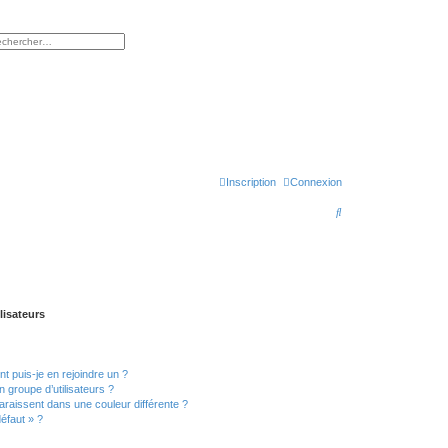
rcher
herche avancée
Inscription
Connexion
R
e
c
h
e
lisateurs
r
c
t puis-je en rejoindre un ?
h
 groupe d’utilisateurs ?
e
araissent dans une couleur différente ?
défaut » ?
r