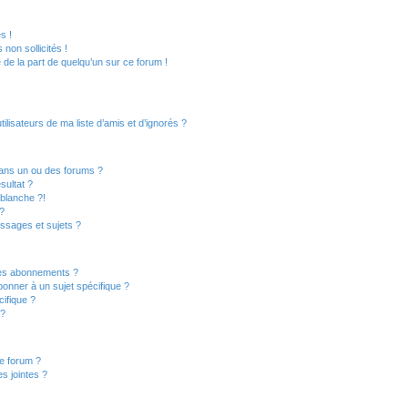
s !
non sollicités !
e de la part de quelqu’un sur ce forum !
lisateurs de ma liste d’amis et d’ignorés ?
ans un ou des forums ?
sultat ?
blanche ?!
?
ssages et sujets ?
t les abonnements ?
onner à un sujet spécifique ?
ifique ?
 ?
ce forum ?
s jointes ?