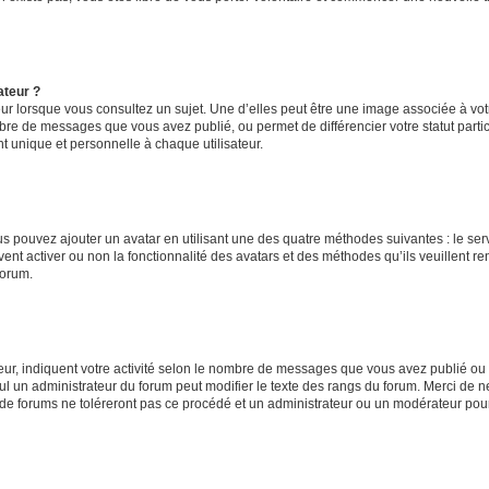
ateur ?
ur lorsque vous consultez un sujet. Une d’elles peut être une image associée à vo
mbre de messages que vous avez publié, ou permet de différencier votre statut parti
 unique et personnelle à chaque utilisateur.
ous pouvez ajouter un avatar en utilisant une des quatre méthodes suivantes : le serv
ent activer ou non la fonctionnalité des avatars et des méthodes qu’ils veuillent ren
forum.
ur, indiquent votre activité selon le nombre de messages que vous avez publié ou id
eul un administrateur du forum peut modifier le texte des rangs du forum. Merci de 
de forums ne toléreront pas ce procédé et un administrateur ou un modérateur pou