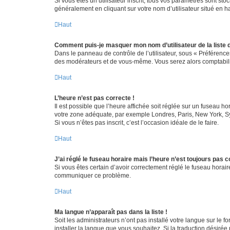
Si vous êtes un utilisateur inscrit, tous vos paramètres sont st
généralement en cliquant sur votre nom d’utilisateur situé en 
Haut
Comment puis-je masquer mon nom d’utilisateur de la liste de
Dans le panneau de contrôle de l’utilisateur, sous « Préférence
des modérateurs et de vous-même. Vous serez alors comptabilis
Haut
L’heure n’est pas correcte !
Il est possible que l’heure affichée soit réglée sur un fuseau hor
votre zone adéquate, par exemple Londres, Paris, New York, Sydn
Si vous n’êtes pas inscrit, c’est l’occasion idéale de le faire.
Haut
J’ai réglé le fuseau horaire mais l’heure n’est toujours pas c
Si vous êtes certain d’avoir correctement réglé le fuseau horaire
communiquer ce problème.
Haut
Ma langue n’apparaît pas dans la liste !
Soit les administrateurs n’ont pas installé votre langue sur le f
installer la langue que vous souhaitez. Si la traduction désirée