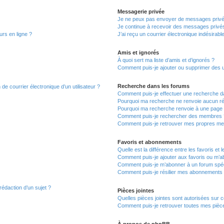
Messagerie privée
Je ne peux pas envoyer de messages privé
Je continue à recevoir des messages privés 
urs en ligne ?
J’ai reçu un courrier électronique indésirabl
Amis et ignorés
À quoi sert ma liste d’amis et d’ignorés ?
Comment puis-je ajouter ou supprimer des uti
Recherche dans les forums
de courrier électronique d’un utilisateur ?
Comment puis-je effectuer une recherche d
Pourquoi ma recherche ne renvoie aucun ré
Pourquoi ma recherche renvoie à une page 
Comment puis-je rechercher des membres 
Comment puis-je retrouver mes propres me
Favoris et abonnements
Quelle est la différence entre les favoris e
Comment puis-je ajouter aux favoris ou m’ab
Comment puis-je m’abonner à un forum spéc
Comment puis-je résilier mes abonnements
rédaction d’un sujet ?
Pièces jointes
Quelles pièces jointes sont autorisées sur 
Comment puis-je retrouver toutes mes pièce
À propos de phpBB