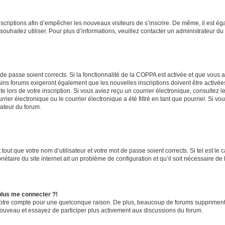
inscriptions afin d’empêcher les nouveaux visiteurs de s’inscrire. De même, il est é
s souhaitez utiliser. Pour plus d’informations, veuillez contacter un administrateur du
t de passe soient corrects. Si la fonctionnalité de la COPPA est activée et que vous 
ains forums exigeront également que les nouvelles inscriptions doivent être activée
te lors de votre inscription. Si vous aviez reçu un courrier électronique, consultez l
r électronique ou le courrier électronique a été filtré en tant que pourriel. Si vo
rateur du forum.
out que votre nom d’utilisateur et votre mot de passe soient corrects. Si tel est le
iétaire du site internet ait un problème de configuration et qu’il soit nécessaire de l
 plus me connecter ?!
votre compte pour une quelconque raison. De plus, beaucoup de forums suppriment pér
 nouveau et essayez de participer plus activement aux discussions du forum.