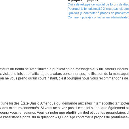
Qui a développé ce logiciel de forum de dis
Pourquoi la fonctionnalité X n’est pas dispon
Qui dois-je contacter à propos de problèmes
Comment puis-je contacter un administrateu
trateurs du forum peuvent limiter la publication de messages aux utilisateurs inscri
visiteurs, tels que l’affichage d’avatars personnalisés, l’utilisation de la messager
ription ne vous prend qu’un court instant, c’est pourquoi nous vous recommandons de l
t une loi des États-Unis d’Amérique qui demande aux sites internet collectant pot
 des mineurs concernés. Si vous ne savez pas si cette loi s’applique également au
 pourra vous renseigner. Veuillez noter que phpBB Limited et que les propriétaires
ue l’assistance porte sur la question « Qui dois-je contacter à propos de problèmes 