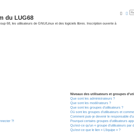
Reche
Rec
um du LUG68
up 68, les utilisateurs de GNU/Linux et des logiciels libres. Inscription ouverte à
Niveaux des utilisateurs et groupes d’uti
Que sont les administrateurs ?
Que sont les modérateurs ?
Que sont les groupes d’utilisateurs ?
Où sont les groupes d’utilisateurs et commen
Comment puis-je devenir le responsable d’un
nnecter ?!
Pourquoi certains groupes d’utilisateurs app
Qu’est-ce qu’un « groupe d’utilisateurs par 
Qu’est-ce que le lien « L’équipe » ?