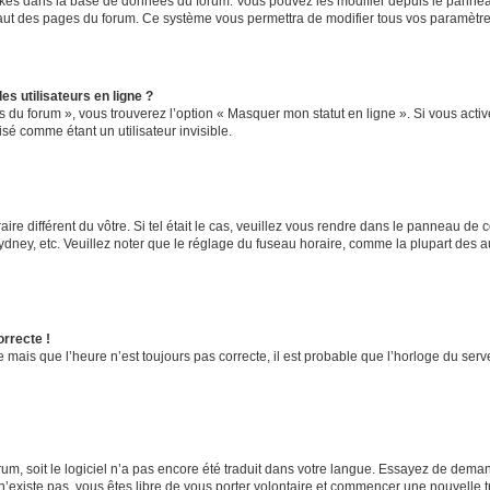
ockés dans la base de données du forum. Vous pouvez les modifier depuis le panneau 
haut des pages du forum. Ce système vous permettra de modifier tous vos paramètre
s utilisateurs en ligne ?
s du forum », vous trouverez l’option « Masquer mon statut en ligne ». Si vous activ
é comme étant un utilisateur invisible.
aire différent du vôtre. Si tel était le cas, veuillez vous rendre dans le panneau de co
ey, etc. Veuillez noter que le réglage du fuseau horaire, comme la plupart des autr
orrecte !
 mais que l’heure n’est toujours pas correcte, il est probable que l’horloge du serve
orum, soit le logiciel n’a pas encore été traduit dans votre langue. Essayez de deman
 n’existe pas, vous êtes libre de vous porter volontaire et commencer une nouvelle t