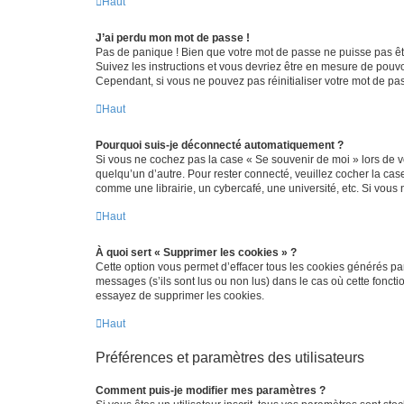
Haut
J’ai perdu mon mot de passe !
Pas de panique ! Bien que votre mot de passe ne puisse pas être
Suivez les instructions et vous devriez être en mesure de pou
Cependant, si vous ne pouvez pas réinitialiser votre mot de pa
Haut
Pourquoi suis-je déconnecté automatiquement ?
Si vous ne cochez pas la case « Se souvenir de moi » lors de v
quelqu’un d’autre. Pour rester connecté, veuillez cocher la ca
comme une librairie, un cybercafé, une université, etc. Si vous n
Haut
À quoi sert « Supprimer les cookies » ?
Cette option vous permet d’effacer tous les cookies générés par
messages (s’ils sont lus ou non lus) dans le cas où cette fonc
essayez de supprimer les cookies.
Haut
Préférences et paramètres des utilisateurs
Comment puis-je modifier mes paramètres ?