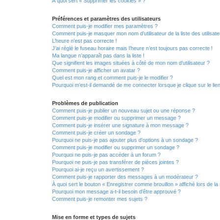
À quoi sert « Supprimer les cookies » ?
Préférences et paramètres des utilisateurs
Comment puis-je modifier mes paramètres ?
Comment puis-je masquer mon nom d’utilisateur de la liste des utilisate
L’heure n’est pas correcte !
J’ai réglé le fuseau horaire mais l’heure n’est toujours pas correcte !
Ma langue n’apparaît pas dans la liste !
Que signifient les images situées à côté de mon nom d’utilisateur ?
Comment puis-je afficher un avatar ?
Quel est mon rang et comment puis-je le modifier ?
Pourquoi m’est-il demandé de me connecter lorsque je clique sur le lien 
Problèmes de publication
Comment puis-je publier un nouveau sujet ou une réponse ?
Comment puis-je modifier ou supprimer un message ?
Comment puis-je insérer une signature à mon message ?
Comment puis-je créer un sondage ?
Pourquoi ne puis-je pas ajouter plus d’options à un sondage ?
Comment puis-je modifier ou supprimer un sondage ?
Pourquoi ne puis-je pas accéder à un forum ?
Pourquoi ne puis-je pas transférer de pièces jointes ?
Pourquoi ai-je reçu un avertissement ?
Comment puis-je rapporter des messages à un modérateur ?
À quoi sert le bouton « Enregistrer comme brouillon » affiché lors de la 
Pourquoi mon message a-t-il besoin d’être approuvé ?
Comment puis-je remonter mes sujets ?
Mise en forme et types de sujets