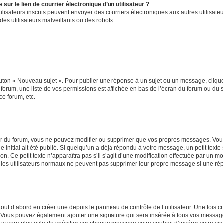
ur le lien de courrier électronique d’un utilisateur ?
s utilisateurs inscrits peuvent envoyer des courriers électroniques aux autres utili
es utilisateurs malveillants ou des robots.
outon « Nouveau sujet ». Pour publier une réponse à un sujet ou un message, cliqu
 forum, une liste de vos permissions est affichée en bas de l’écran du forum ou du
ce forum, etc.
r du forum, vous ne pouvez modifier ou supprimer que vos propres messages. Vou
 initial ait été publié. Si quelqu’un a déjà répondu à votre message, un petit text
ion. Ce petit texte n’apparaîtra pas s’il s’agit d’une modification effectuée par un 
ue les utilisateurs normaux ne peuvent pas supprimer leur propre message si une ré
ut d’abord en créer une depuis le panneau de contrôle de l’utilisateur. Une fois c
ure. Vous pouvez également ajouter une signature qui sera insérée à tous vos mess
 vous sera plus utile de spécifier sur chaque message votre souhait d’insérer votre si