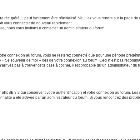
 récupéré, il peut facilement être réinitialisé. Veuillez vous rendre sur la page de
voir vous connecter de nouveau rapidement.
sse, nous vous invitons à contacter un administrateur du forum.
otre connexion au forum, vous ne resterez connecté que pour une période prédéfinie
se « Se souvenir de moi » lors de votre connexion au forum. Ceci n’est pas recomm
’arrivez pas à trouver cette case à cocher, il est probable qu’un administrateur du fo
 phpBB 3.3 qui conservent votre authentification et votre connexion au forum. Les 
tionnalité a été activée par un administrateur du forum. Si vous rencontrez des pro