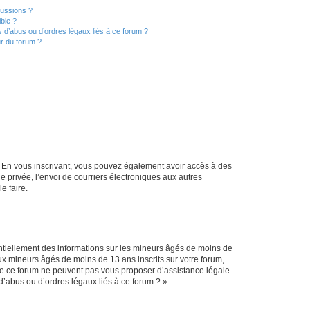
cussions ?
ible ?
 d’abus ou d’ordres légaux liés à ce forum ?
r du forum ?
ts. En vous inscrivant, vous pouvez également avoir accès à des
ie privée, l’envoi de courriers électroniques aux autres
e faire.
entiellement des informations sur les mineurs âgés de moins de
x mineurs âgés de moins de 13 ans inscrits sur votre forum,
 de ce forum ne peuvent pas vous proposer d’assistance légale
d’abus ou d’ordres légaux liés à ce forum ? ».