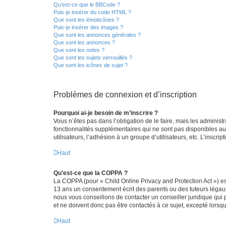
Qu’est-ce que le BBCode ?
Puis-je insérer du code HTML ?
Que sont les émoticônes ?
Puis-je insérer des images ?
Que sont les annonces générales ?
Que sont les annonces ?
Que sont les notes ?
Que sont les sujets verrouillés ?
Que sont les icônes de sujet ?
Problèmes de connexion et d’inscription
Pourquoi ai-je besoin de m’inscrire ?
Vous n’êtes pas dans l’obligation de le faire, mais les adminis
fonctionnalités supplémentaires qui ne sont pas disponibles aux 
utilisateurs, l’adhésion à un groupe d’utilisateurs, etc. L’insc
Haut
Qu’est-ce que la COPPA ?
La COPPA (pour « Child Online Privacy and Protection Act ») es
13 ans un consentement écrit des parents ou des tuteurs légaux
nous vous conseillons de contacter un conseiller juridique qui
et ne doivent donc pas être contactés à ce sujet, excepté lorsq
Haut