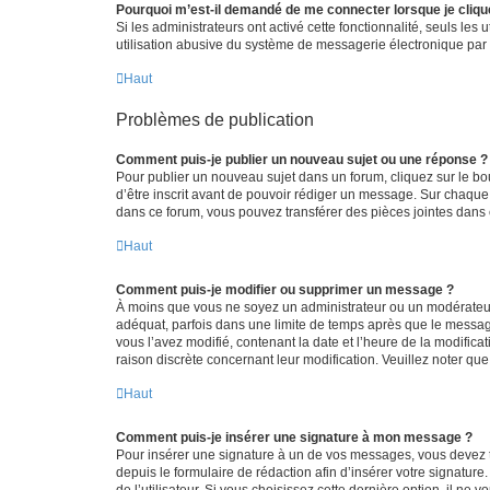
Pourquoi m’est-il demandé de me connecter lorsque je clique s
Si les administrateurs ont activé cette fonctionnalité, seuls le
utilisation abusive du système de messagerie électronique par d
Haut
Problèmes de publication
Comment puis-je publier un nouveau sujet ou une réponse ?
Pour publier un nouveau sujet dans un forum, cliquez sur le b
d’être inscrit avant de pouvoir rédiger un message. Sur chaque
dans ce forum, vous pouvez transférer des pièces jointes dans 
Haut
Comment puis-je modifier ou supprimer un message ?
À moins que vous ne soyez un administrateur ou un modérateu
adéquat, parfois dans une limite de temps après que le message
vous l’avez modifié, contenant la date et l’heure de la modificat
raison discrète concernant leur modification. Veuillez noter q
Haut
Comment puis-je insérer une signature à mon message ?
Pour insérer une signature à un de vos messages, vous devez to
depuis le formulaire de rédaction afin d’insérer votre signat
de l’utilisateur. Si vous choisissez cette dernière option, il ne