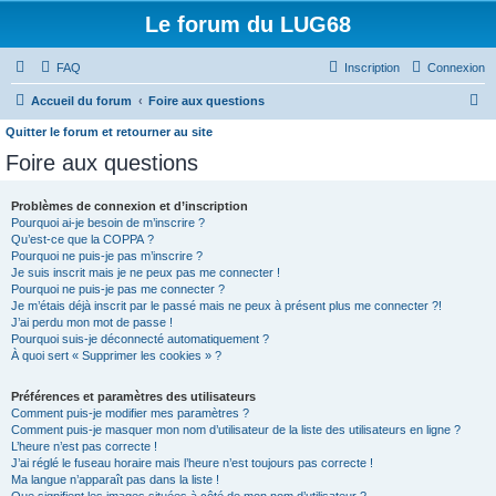
Le forum du LUG68
FAQ
Inscription
Connexion
R
Accueil du forum
Foire aux questions
e
Quitter le forum et retourner au site
c
Foire aux questions
h
Problèmes de connexion et d’inscription
e
Pourquoi ai-je besoin de m’inscrire ?
r
Qu’est-ce que la COPPA ?
Pourquoi ne puis-je pas m’inscrire ?
c
Je suis inscrit mais je ne peux pas me connecter !
h
Pourquoi ne puis-je pas me connecter ?
Je m’étais déjà inscrit par le passé mais ne peux à présent plus me connecter ?!
e
J’ai perdu mon mot de passe !
Pourquoi suis-je déconnecté automatiquement ?
r
À quoi sert « Supprimer les cookies » ?
Préférences et paramètres des utilisateurs
Comment puis-je modifier mes paramètres ?
Comment puis-je masquer mon nom d’utilisateur de la liste des utilisateurs en ligne ?
L’heure n’est pas correcte !
J’ai réglé le fuseau horaire mais l’heure n’est toujours pas correcte !
Ma langue n’apparaît pas dans la liste !