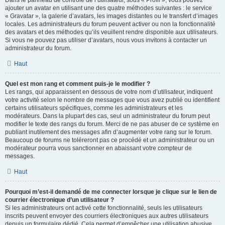
Dans le panneau de contrôle de l’utilisateur, sous « Profil », vous pouvez
ajouter un avatar en utilisant une des quatre méthodes suivantes : le service
« Gravatar », la galerie d’avatars, les images distantes ou le transfert d’images
locales. Les administrateurs du forum peuvent activer ou non la fonctionnalité
des avatars et des méthodes qu’ils veuillent rendre disponible aux utilisateurs.
Si vous ne pouvez pas utiliser d’avatars, nous vous invitons à contacter un
administrateur du forum.
Haut
Quel est mon rang et comment puis-je le modifier ?
Les rangs, qui apparaissent en dessous de votre nom d’utilisateur, indiquent
votre activité selon le nombre de messages que vous avez publié ou identifient
certains utilisateurs spécifiques, comme les administrateurs et les
modérateurs. Dans la plupart des cas, seul un administrateur du forum peut
modifier le texte des rangs du forum. Merci de ne pas abuser de ce système en
publiant inutilement des messages afin d’augmenter votre rang sur le forum.
Beaucoup de forums ne toléreront pas ce procédé et un administrateur ou un
modérateur pourra vous sanctionner en abaissant votre compteur de
messages.
Haut
Pourquoi m’est-il demandé de me connecter lorsque je clique sur le lien de
courrier électronique d’un utilisateur ?
Si les administrateurs ont activé cette fonctionnalité, seuls les utilisateurs
inscrits peuvent envoyer des courriers électroniques aux autres utilisateurs
depuis un formulaire dédié. Cela permet d’empêcher une utilisation abusive