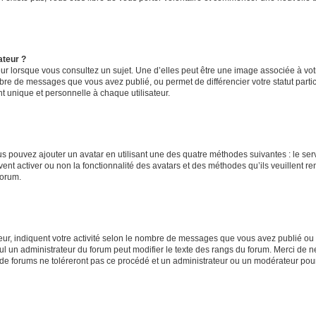
ateur ?
ur lorsque vous consultez un sujet. Une d’elles peut être une image associée à vo
mbre de messages que vous avez publié, ou permet de différencier votre statut parti
 unique et personnelle à chaque utilisateur.
ous pouvez ajouter un avatar en utilisant une des quatre méthodes suivantes : le serv
ent activer ou non la fonctionnalité des avatars et des méthodes qu’ils veuillent ren
forum.
ur, indiquent votre activité selon le nombre de messages que vous avez publié ou id
eul un administrateur du forum peut modifier le texte des rangs du forum. Merci de 
de forums ne toléreront pas ce procédé et un administrateur ou un modérateur pou