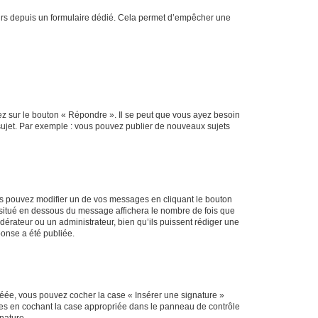
sateurs depuis un formulaire dédié. Cela permet d’empêcher une
ez sur le bouton « Répondre ». Il se peut que vous ayez besoin
 sujet. Par exemple : vous pouvez publier de nouveaux sujets
s pouvez modifier un de vos messages en cliquant le bouton
e situé en dessous du message affichera le nombre de fois que
modérateur ou un administrateur, bien qu’ils puissent rédiger une
ponse a été publiée.
réée, vous pouvez cocher la case « Insérer une signature »
ages en cochant la case appropriée dans le panneau de contrôle
gnature.