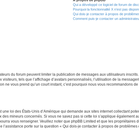
Qui a développé ce logiciel de forum de dis
Pourquoi la fonctionnalité X n’est pas dispon
Qui dois-je contacter à propos de problèmes
Comment puis-je contacter un administrateu
trateurs du forum peuvent limiter la publication de messages aux utilisateurs inscri
visiteurs, tels que l’affichage d’avatars personnalisés, l’utilisation de la messager
ription ne vous prend qu’un court instant, c’est pourquoi nous vous recommandons de l
t une loi des États-Unis d’Amérique qui demande aux sites internet collectant pot
 des mineurs concernés. Si vous ne savez pas si cette loi s’applique également au
 pourra vous renseigner. Veuillez noter que phpBB Limited et que les propriétaires
ue l’assistance porte sur la question « Qui dois-je contacter à propos de problèmes 