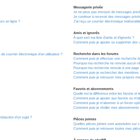
Messagerie privée
Je ne peux pas envoyer de messages privé
Je continue à recevoir des messages privés 
urs en ligne ?
J’ai reçu un courrier électronique indésirabl
Amis et ignorés
À quoi sert ma liste d’amis et d’ignorés ?
Comment puis-je ajouter ou supprimer des uti
Recherche dans les forums
de courrier électronique d’un utilisateur ?
Comment puis-je effectuer une recherche d
Pourquoi ma recherche ne renvoie aucun ré
Pourquoi ma recherche renvoie à une page 
Comment puis-je rechercher des membres 
Comment puis-je retrouver mes propres me
Favoris et abonnements
Quelle est la différence entre les favoris e
Comment puis-je ajouter aux favoris ou m’ab
Comment puis-je m’abonner à un forum spéc
Comment puis-je résilier mes abonnements
rédaction d’un sujet ?
Pièces jointes
Quelles pièces jointes sont autorisées sur 
Comment puis-je retrouver toutes mes pièce
À propos de phpBB