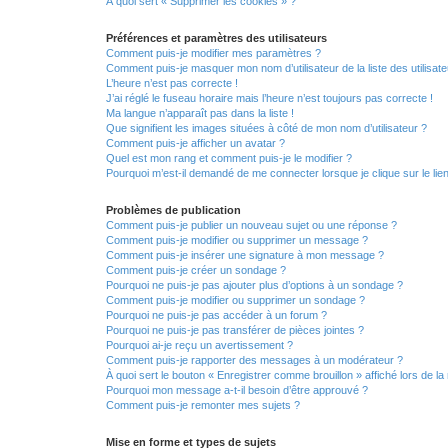
À quoi sert « Supprimer les cookies » ?
Préférences et paramètres des utilisateurs
Comment puis-je modifier mes paramètres ?
Comment puis-je masquer mon nom d’utilisateur de la liste des utilisate
L’heure n’est pas correcte !
J’ai réglé le fuseau horaire mais l’heure n’est toujours pas correcte !
Ma langue n’apparaît pas dans la liste !
Que signifient les images situées à côté de mon nom d’utilisateur ?
Comment puis-je afficher un avatar ?
Quel est mon rang et comment puis-je le modifier ?
Pourquoi m’est-il demandé de me connecter lorsque je clique sur le lien 
Problèmes de publication
Comment puis-je publier un nouveau sujet ou une réponse ?
Comment puis-je modifier ou supprimer un message ?
Comment puis-je insérer une signature à mon message ?
Comment puis-je créer un sondage ?
Pourquoi ne puis-je pas ajouter plus d’options à un sondage ?
Comment puis-je modifier ou supprimer un sondage ?
Pourquoi ne puis-je pas accéder à un forum ?
Pourquoi ne puis-je pas transférer de pièces jointes ?
Pourquoi ai-je reçu un avertissement ?
Comment puis-je rapporter des messages à un modérateur ?
À quoi sert le bouton « Enregistrer comme brouillon » affiché lors de la 
Pourquoi mon message a-t-il besoin d’être approuvé ?
Comment puis-je remonter mes sujets ?
Mise en forme et types de sujets