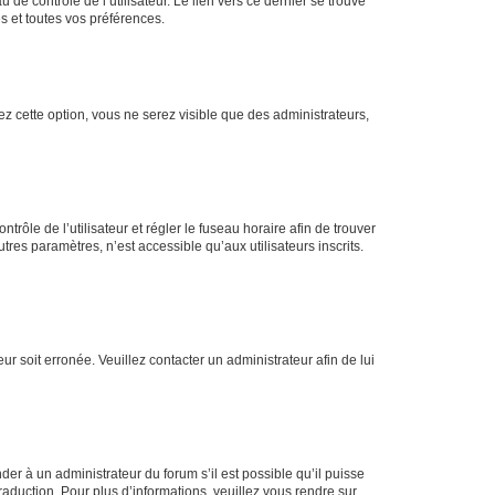
de contrôle de l’utilisateur. Le lien vers ce dernier se trouve
s et toutes vos préférences.
ez cette option, vous ne serez visible que des administrateurs,
ntrôle de l’utilisateur et régler le fuseau horaire afin de trouver
es paramètres, n’est accessible qu’aux utilisateurs inscrits.
ur soit erronée. Veuillez contacter un administrateur afin de lui
der à un administrateur du forum s’il est possible qu’il puisse
raduction. Pour plus d’informations, veuillez vous rendre sur