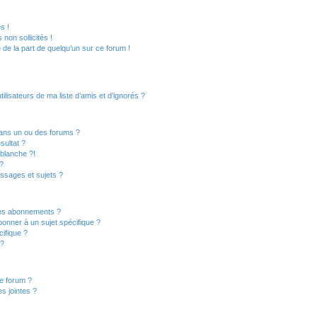
s !
non sollicités !
e de la part de quelqu’un sur ce forum !
lisateurs de ma liste d’amis et d’ignorés ?
ans un ou des forums ?
sultat ?
blanche ?!
?
ssages et sujets ?
t les abonnements ?
onner à un sujet spécifique ?
ifique ?
 ?
ce forum ?
s jointes ?