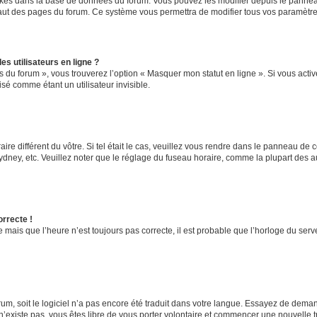
ockés dans la base de données du forum. Vous pouvez les modifier depuis le panneau 
haut des pages du forum. Ce système vous permettra de modifier tous vos paramètre
s utilisateurs en ligne ?
s du forum », vous trouverez l’option « Masquer mon statut en ligne ». Si vous activ
é comme étant un utilisateur invisible.
aire différent du vôtre. Si tel était le cas, veuillez vous rendre dans le panneau de co
ey, etc. Veuillez noter que le réglage du fuseau horaire, comme la plupart des autr
orrecte !
 mais que l’heure n’est toujours pas correcte, il est probable que l’horloge du serve
orum, soit le logiciel n’a pas encore été traduit dans votre langue. Essayez de deman
 n’existe pas, vous êtes libre de vous porter volontaire et commencer une nouvelle t