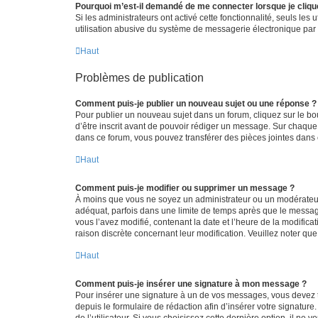
Pourquoi m’est-il demandé de me connecter lorsque je clique s
Si les administrateurs ont activé cette fonctionnalité, seuls le
utilisation abusive du système de messagerie électronique par d
Haut
Problèmes de publication
Comment puis-je publier un nouveau sujet ou une réponse ?
Pour publier un nouveau sujet dans un forum, cliquez sur le b
d’être inscrit avant de pouvoir rédiger un message. Sur chaque
dans ce forum, vous pouvez transférer des pièces jointes dans 
Haut
Comment puis-je modifier ou supprimer un message ?
À moins que vous ne soyez un administrateur ou un modérateu
adéquat, parfois dans une limite de temps après que le message
vous l’avez modifié, contenant la date et l’heure de la modificat
raison discrète concernant leur modification. Veuillez noter q
Haut
Comment puis-je insérer une signature à mon message ?
Pour insérer une signature à un de vos messages, vous devez to
depuis le formulaire de rédaction afin d’insérer votre signat
de l’utilisateur. Si vous choisissez cette dernière option, il ne