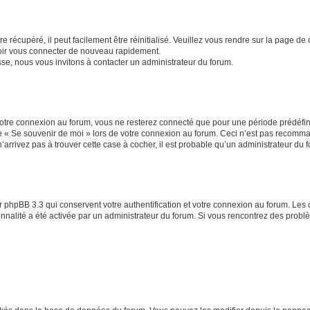
 récupéré, il peut facilement être réinitialisé. Veuillez vous rendre sur la page de
voir vous connecter de nouveau rapidement.
sse, nous vous invitons à contacter un administrateur du forum.
otre connexion au forum, vous ne resterez connecté que pour une période prédéfinie
se « Se souvenir de moi » lors de votre connexion au forum. Ceci n’est pas recomm
’arrivez pas à trouver cette case à cocher, il est probable qu’un administrateur du fo
 phpBB 3.3 qui conservent votre authentification et votre connexion au forum. Les 
tionnalité a été activée par un administrateur du forum. Si vous rencontrez des pro