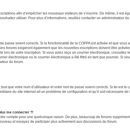
inscriptions afin d’empêcher les nouveaux visiteurs de s’inscrire. De même, il est é
s souhaitez utiliser. Pour plus d’informations, veuillez contacter un administrateur du
t de passe soient corrects. Si la fonctionnalité de la COPPA est activée et que vous 
ains forums exigeront également que les nouvelles inscriptions doivent être activée
te lors de votre inscription. Si vous aviez reçu un courrier électronique, consultez l
r électronique ou le courrier électronique a été filtré en tant que pourriel. Si vo
rateur du forum.
out que votre nom d’utilisateur et votre mot de passe soient corrects. Si tel est le
iétaire du site internet ait un problème de configuration et qu’il soit nécessaire de l
 plus me connecter ?!
votre compte pour une quelconque raison. De plus, beaucoup de forums suppriment pér
 nouveau et essayez de participer plus activement aux discussions du forum.