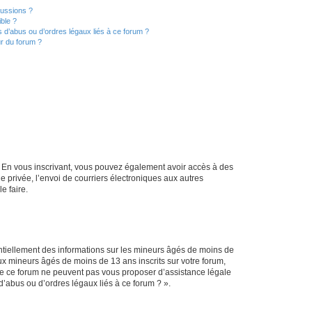
cussions ?
ible ?
 d’abus ou d’ordres légaux liés à ce forum ?
r du forum ?
ts. En vous inscrivant, vous pouvez également avoir accès à des
ie privée, l’envoi de courriers électroniques aux autres
e faire.
entiellement des informations sur les mineurs âgés de moins de
x mineurs âgés de moins de 13 ans inscrits sur votre forum,
 de ce forum ne peuvent pas vous proposer d’assistance légale
d’abus ou d’ordres légaux liés à ce forum ? ».