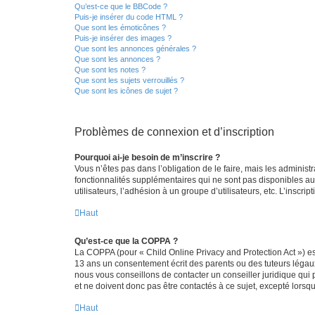
Qu’est-ce que le BBCode ?
Puis-je insérer du code HTML ?
Que sont les émoticônes ?
Puis-je insérer des images ?
Que sont les annonces générales ?
Que sont les annonces ?
Que sont les notes ?
Que sont les sujets verrouillés ?
Que sont les icônes de sujet ?
Problèmes de connexion et d’inscription
Pourquoi ai-je besoin de m’inscrire ?
Vous n’êtes pas dans l’obligation de le faire, mais les adminis
fonctionnalités supplémentaires qui ne sont pas disponibles aux 
utilisateurs, l’adhésion à un groupe d’utilisateurs, etc. L’insc
Haut
Qu’est-ce que la COPPA ?
La COPPA (pour « Child Online Privacy and Protection Act ») es
13 ans un consentement écrit des parents ou des tuteurs légaux
nous vous conseillons de contacter un conseiller juridique qui
et ne doivent donc pas être contactés à ce sujet, excepté lorsq
Haut