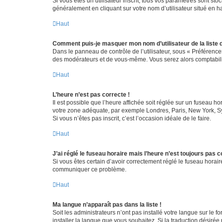
Si vous êtes un utilisateur inscrit, tous vos paramètres sont st
généralement en cliquant sur votre nom d’utilisateur situé en 
Haut
Comment puis-je masquer mon nom d’utilisateur de la liste de
Dans le panneau de contrôle de l’utilisateur, sous « Préférence
des modérateurs et de vous-même. Vous serez alors comptabilis
Haut
L’heure n’est pas correcte !
Il est possible que l’heure affichée soit réglée sur un fuseau hor
votre zone adéquate, par exemple Londres, Paris, New York, Sydn
Si vous n’êtes pas inscrit, c’est l’occasion idéale de le faire.
Haut
J’ai réglé le fuseau horaire mais l’heure n’est toujours pas c
Si vous êtes certain d’avoir correctement réglé le fuseau horaire
communiquer ce problème.
Haut
Ma langue n’apparaît pas dans la liste !
Soit les administrateurs n’ont pas installé votre langue sur le f
installer la langue que vous souhaitez. Si la traduction désirée