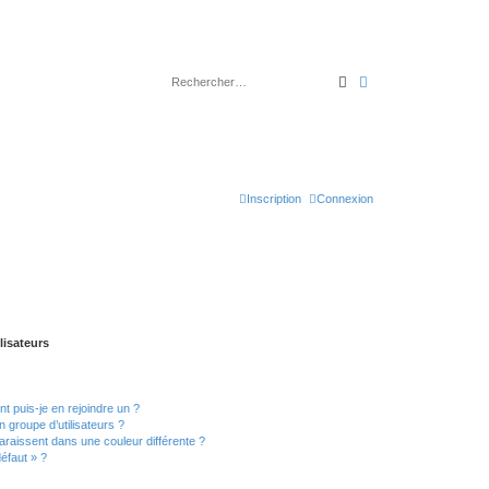
Rechercher
Recherche avancé
Inscription
Connexion
lisateurs
t puis-je en rejoindre un ?
 groupe d’utilisateurs ?
araissent dans une couleur différente ?
défaut » ?