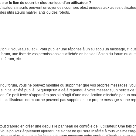
ur le lien de courrier électronique d’un utilisateur ?
s utilisateurs inscrits peuvent envoyer des courriers électroniques aux autres utili
es utilisateurs malveillants ou des robots.
outon « Nouveau sujet ». Pour publier une réponse à un sujet ou un message, cliqu
 forum, une liste de vos permissions est affichée en bas de l’écran du forum ou du
ce forum, etc.
r du forum, vous ne pouvez modifier ou supprimer que vos propres messages. Vou
 initial ait été publié. Si quelqu’un a déjà répondu à votre message, un petit text
ion. Ce petit texte n’apparaîtra pas s’il s’agit d’une modification effectuée par un 
ue les utilisateurs normaux ne peuvent pas supprimer leur propre message si une ré
ut d’abord en créer une depuis le panneau de contrôle de l’utilisateur. Une fois c
ure. Vous pouvez également ajouter une signature qui sera insérée à tous vos mess
 vous sera plus utile de spécifier sur chaque message votre souhait d’insérer votre si