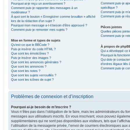
Comment puis-je ajou
Pourquoi ai-je reçu un avertissement ?
spécifique ?
Comment puis-je rapporter des messages à un
Comment puis-je m’a
modérateur ?
Comment puis-je rés
À quoi sert le bouton « Enregistrer comme brouillon » affiché
lors de la rédaction d’un sujet ?
Pourquoi mon message a-t-il besoin d’être approuvé ?
Pièces jointes
Comment puis-je remonter mes sujets ?
Quelles pièces joint
Comment puis-je retr
Mise en forme et types de sujets
Qu’est-ce que le BBCode ?
À propos de phpB
Puis-je insérer du code HTML ?
Qui a développé ce l
Que sont les émoticônes ?
Pourquoi la fonctionn
Puis-je insérer des images ?
Qui dois-je contacte
Que sont les annonces générales ?
d’ordres légaux liés 
Que sont les annonces ?
Comment puis-je cont
Que sont les notes ?
Que sont les sujets verrouillés ?
Que sont les icônes de sujet ?
Problèmes de connexion et d’inscription
Pourquoi ai-je besoin de m’inscrire ?
Vous n’êtes pas dans l’obligation de le faire, mais les administrateurs du fo
messages aux utilisateurs inscrits. En vous inscrivant, vous pouvez égaleme
supplémentaires qui ne sont pas disponibles aux visiteurs, tels que l’affich
l’utilisation de la messagerie privée, l’envoi de courriers électroniques aux a