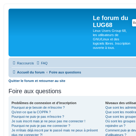
Le forum du
LUG68
Linux Users Group 68,
les utilisateurs de
GNU/Linux et des
logiciels libres. Inscription
ouverte à tous.
Raccourcis
FAQ
Accueil du forum
Foire aux questions
Quitter le forum et retourner au site
Foire aux questions
Problèmes de connexion et d’inscription
Niveaux des utilisa
Pourquoi ai-je besoin de m’inscrire ?
Que sont les adminis
Qu’est-ce que la COPPA ?
Que sont les modéra
Pourquoi ne puis-je pas m’inscrire ?
Que sont les groupes 
Je suis inscrit mais je ne peux pas me connecter !
Où sont les groupes 
Pourquoi ne puis-je pas me connecter ?
rejoindre un ?
Je m’étais déjà inscrit par le passé mais ne peux à présent
Comment puis-je dev
plus me connecter ?!
d’utilisateurs ?