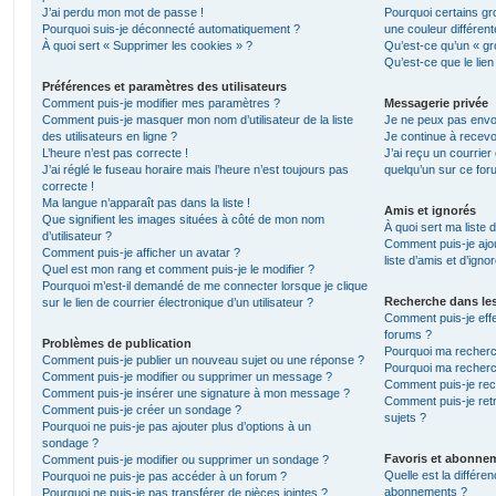
J’ai perdu mon mot de passe !
Pourquoi certains gr
Pourquoi suis-je déconnecté automatiquement ?
une couleur différent
À quoi sert « Supprimer les cookies » ?
Qu’est-ce qu’un « gro
Qu’est-ce que le lien
Préférences et paramètres des utilisateurs
Comment puis-je modifier mes paramètres ?
Messagerie privée
Comment puis-je masquer mon nom d’utilisateur de la liste
Je ne peux pas envo
des utilisateurs en ligne ?
Je continue à recevo
L’heure n’est pas correcte !
J’ai reçu un courrier
J’ai réglé le fuseau horaire mais l’heure n’est toujours pas
quelqu’un sur ce for
correcte !
Ma langue n’apparaît pas dans la liste !
Amis et ignorés
Que signifient les images situées à côté de mon nom
À quoi sert ma liste 
d’utilisateur ?
Comment puis-je ajou
Comment puis-je afficher un avatar ?
liste d’amis et d’igno
Quel est mon rang et comment puis-je le modifier ?
Pourquoi m’est-il demandé de me connecter lorsque je clique
Recherche dans le
sur le lien de courrier électronique d’un utilisateur ?
Comment puis-je eff
forums ?
Problèmes de publication
Pourquoi ma recherc
Comment puis-je publier un nouveau sujet ou une réponse ?
Pourquoi ma recherc
Comment puis-je modifier ou supprimer un message ?
Comment puis-je re
Comment puis-je insérer une signature à mon message ?
Comment puis-je ret
Comment puis-je créer un sondage ?
sujets ?
Pourquoi ne puis-je pas ajouter plus d’options à un
sondage ?
Favoris et abonne
Comment puis-je modifier ou supprimer un sondage ?
Quelle est la différen
Pourquoi ne puis-je pas accéder à un forum ?
abonnements ?
Pourquoi ne puis-je pas transférer de pièces jointes ?