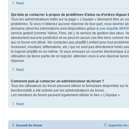
Haut
Qui dois-je contacter à propos de problèmes d’abus ou d’ordres légaux l
Tous les administrateurs listés sur la page « L’équipe » devraient être un c
problèmes. Si vous n’obtenez aucune réponse de leur part, vous devriez alor
domaine (dont les informations sont disponibles grâce à
une requête WHOI
service gratuit (comme Yahoo, Free, etc.), le service de gestion des abus. 
absolument aucune juridiction et ne peut en aucun cas être tenu comme re
qui ce forum est utilisé. Ne contactez pas phpBB Limited pour tout problèm
incessant, insultant, diffamatoire, etc.) qui ne sont pas directement reliés a
le logiciel phpBB en lui-même. Si vous envoyez un courrier électronique à
utilisation de tierce partie de ce logiciel, attendez-vous à une réponse laco
réponse.
Haut
Comment puis-je contacter un administrateur du forum ?
Tous les utilisateurs du forum peuvent utiliser le formulaire disponible sur le
fonctionnalité a été activée par les administrateurs du forum.
Les membres du forum peuvent également utiliser le lien « L’équipe ».
Haut
Accueil du forum
Supprimer les 