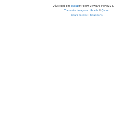
Développé par
phpBB
® Forum Software © phpBB L
Traduction française officielle
©
Qiaeru
Confidentialité
|
Conditions