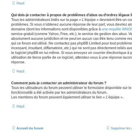
Haut
Qui dois-je contacter à propos de problèmes d’abus ou d’ordres légaux l
Tous les administrateurs listés sur la page « L’équipe » devraient être un c
problèmes. Si vous n’obtenez aucune réponse de leur part, vous devriez alor
domaine (dont les informations sont disponibles grâce à
une requête WHOI
service gratuit (comme Yahoo, Free, etc.), le service de gestion des abus. 
absolument aucune juridiction et ne peut en aucun cas être tenu comme re
qui ce forum est utilisé. Ne contactez pas phpBB Limited pour tout problèm
incessant, insultant, diffamatoire, etc.) qui ne sont pas directement reliés a
le logiciel phpBB en lui-même. Si vous envoyez un courrier électronique à
utilisation de tierce partie de ce logiciel, attendez-vous à une réponse laco
réponse.
Haut
Comment puis-je contacter un administrateur du forum ?
Tous les utilisateurs du forum peuvent utiliser le formulaire disponible sur le
fonctionnalité a été activée par les administrateurs du forum.
Les membres du forum peuvent également utiliser le lien « L’équipe ».
Haut
Accueil du forum
Supprimer les 