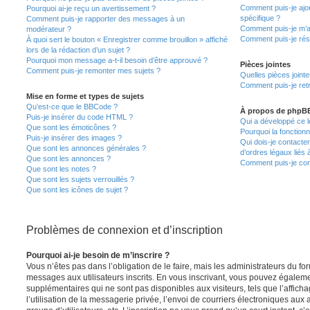
Comment puis-je ajou
Pourquoi ai-je reçu un avertissement ?
spécifique ?
Comment puis-je rapporter des messages à un
Comment puis-je m’a
modérateur ?
Comment puis-je rés
À quoi sert le bouton « Enregistrer comme brouillon » affiché
lors de la rédaction d’un sujet ?
Pourquoi mon message a-t-il besoin d’être approuvé ?
Pièces jointes
Comment puis-je remonter mes sujets ?
Quelles pièces joint
Comment puis-je retr
Mise en forme et types de sujets
Qu’est-ce que le BBCode ?
À propos de phpB
Puis-je insérer du code HTML ?
Qui a développé ce l
Que sont les émoticônes ?
Pourquoi la fonctionn
Puis-je insérer des images ?
Qui dois-je contacte
Que sont les annonces générales ?
d’ordres légaux liés 
Que sont les annonces ?
Comment puis-je cont
Que sont les notes ?
Que sont les sujets verrouillés ?
Que sont les icônes de sujet ?
Problèmes de connexion et d’inscription
Pourquoi ai-je besoin de m’inscrire ?
Vous n’êtes pas dans l’obligation de le faire, mais les administrateurs du fo
messages aux utilisateurs inscrits. En vous inscrivant, vous pouvez égaleme
supplémentaires qui ne sont pas disponibles aux visiteurs, tels que l’affich
l’utilisation de la messagerie privée, l’envoi de courriers électroniques aux a