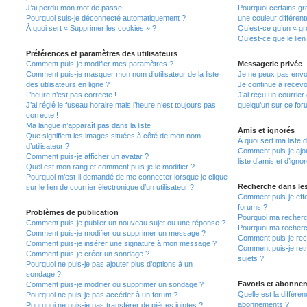
J’ai perdu mon mot de passe !
Pourquoi certains gr
Pourquoi suis-je déconnecté automatiquement ?
une couleur différent
À quoi sert « Supprimer les cookies » ?
Qu’est-ce qu’un « gro
Qu’est-ce que le lien
Préférences et paramètres des utilisateurs
Comment puis-je modifier mes paramètres ?
Messagerie privée
Comment puis-je masquer mon nom d’utilisateur de la liste
Je ne peux pas envo
des utilisateurs en ligne ?
Je continue à recevo
L’heure n’est pas correcte !
J’ai reçu un courrier
J’ai réglé le fuseau horaire mais l’heure n’est toujours pas
quelqu’un sur ce for
correcte !
Ma langue n’apparaît pas dans la liste !
Amis et ignorés
Que signifient les images situées à côté de mon nom
À quoi sert ma liste 
d’utilisateur ?
Comment puis-je ajou
Comment puis-je afficher un avatar ?
liste d’amis et d’igno
Quel est mon rang et comment puis-je le modifier ?
Pourquoi m’est-il demandé de me connecter lorsque je clique
Recherche dans le
sur le lien de courrier électronique d’un utilisateur ?
Comment puis-je eff
forums ?
Problèmes de publication
Pourquoi ma recherc
Comment puis-je publier un nouveau sujet ou une réponse ?
Pourquoi ma recherc
Comment puis-je modifier ou supprimer un message ?
Comment puis-je re
Comment puis-je insérer une signature à mon message ?
Comment puis-je ret
Comment puis-je créer un sondage ?
sujets ?
Pourquoi ne puis-je pas ajouter plus d’options à un
sondage ?
Favoris et abonne
Comment puis-je modifier ou supprimer un sondage ?
Quelle est la différen
Pourquoi ne puis-je pas accéder à un forum ?
abonnements ?
Pourquoi ne puis-je pas transférer de pièces jointes ?