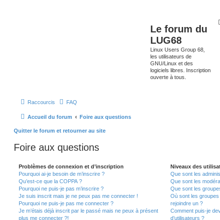
Le forum du
LUG68
Linux Users Group 68,
les utilisateurs de
GNU/Linux et des
logiciels libres. Inscription
ouverte à tous.
Raccourcis
FAQ
Accueil du forum
Foire aux questions
Quitter le forum et retourner au site
Foire aux questions
Problèmes de connexion et d’inscription
Niveaux des utilisa
Pourquoi ai-je besoin de m’inscrire ?
Que sont les adminis
Qu’est-ce que la COPPA ?
Que sont les modéra
Pourquoi ne puis-je pas m’inscrire ?
Que sont les groupes 
Je suis inscrit mais je ne peux pas me connecter !
Où sont les groupes 
Pourquoi ne puis-je pas me connecter ?
rejoindre un ?
Je m’étais déjà inscrit par le passé mais ne peux à présent
Comment puis-je dev
plus me connecter ?!
d’utilisateurs ?