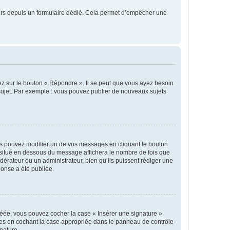
sateurs depuis un formulaire dédié. Cela permet d’empêcher une
ez sur le bouton « Répondre ». Il se peut que vous ayez besoin
 sujet. Par exemple : vous pouvez publier de nouveaux sujets
s pouvez modifier un de vos messages en cliquant le bouton
e situé en dessous du message affichera le nombre de fois que
modérateur ou un administrateur, bien qu’ils puissent rédiger une
ponse a été publiée.
réée, vous pouvez cocher la case « Insérer une signature »
ages en cochant la case appropriée dans le panneau de contrôle
gnature.