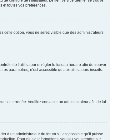
de contrôle de l’utilisateur. Le lien vers ce dernier se trouve
s et toutes vos préférences.
ez cette option, vous ne serez visible que des administrateurs,
ntrôle de l’utilisateur et régler le fuseau horaire afin de trouver
es paramètres, n’est accessible qu’aux utilisateurs inscrits.
ur soit erronée. Veuillez contacter un administrateur afin de lui
der à un administrateur du forum s’il est possible qu’il puisse
raduction. Pour plus d’informations, veuillez vous rendre sur