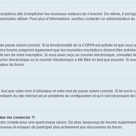
inscriptions afin d’empêcher les nouveaux visiteurs de s’inscrire. De même, il est é
s souhaitez utiliser. Pour plus d’informations, veuillez contacter un administrateur du
t de passe soient corrects. Si la fonctionnalité de la COPPA est activée et que vous 
ains forums exigeront également que les nouvelles inscriptions doivent être activée
te lors de votre inscription. Si vous aviez reçu un courrier électronique, consultez l
r électronique ou le courrier électronique a été filtré en tant que pourriel. Si vo
rateur du forum.
out que votre nom d’utilisateur et votre mot de passe soient corrects. Si tel est le
iétaire du site internet ait un problème de configuration et qu’il soit nécessaire de l
 plus me connecter ?!
votre compte pour une quelconque raison. De plus, beaucoup de forums suppriment pér
 nouveau et essayez de participer plus activement aux discussions du forum.