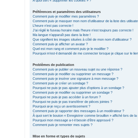
À quoi sert « Supprimer les cookies » ?
Préférences et paramètres des utilisateurs
Comment puis-je modifier mes paramètres ?
Comment puis-je masquer mon nom d’utilisateur de la liste des utilisate
L’heure n’est pas correcte !
J’ai réglé le fuseau horaire mais l’heure n’est toujours pas correcte !
Ma langue n’apparaît pas dans la liste !
Que signifient les images situées à côté de mon nom d’utilisateur ?
Comment puis-je afficher un avatar ?
Quel est mon rang et comment puis-je le modifier ?
Pourquoi m’est-il demandé de me connecter lorsque je clique sur le lien 
Problèmes de publication
Comment puis-je publier un nouveau sujet ou une réponse ?
Comment puis-je modifier ou supprimer un message ?
Comment puis-je insérer une signature à mon message ?
Comment puis-je créer un sondage ?
Pourquoi ne puis-je pas ajouter plus d’options à un sondage ?
Comment puis-je modifier ou supprimer un sondage ?
Pourquoi ne puis-je pas accéder à un forum ?
Pourquoi ne puis-je pas transférer de pièces jointes ?
Pourquoi ai-je reçu un avertissement ?
Comment puis-je rapporter des messages à un modérateur ?
À quoi sert le bouton « Enregistrer comme brouillon » affiché lors de la 
Pourquoi mon message a-t-il besoin d’être approuvé ?
Comment puis-je remonter mes sujets ?
Mise en forme et types de sujets