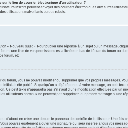
ur le lien de courrier électronique d’un utilisateur ?
s utilisateurs inscrits peuvent envoyer des courriers électroniques aux autres utili
es utilisateurs malveillants ou des robots.
outon « Nouveau sujet ». Pour publier une réponse à un sujet ou un message, cliqu
 forum, une liste de vos permissions est affichée en bas de l’écran du forum ou du
ce forum, etc.
r du forum, vous ne pouvez modifier ou supprimer que vos propres messages. Vou
 initial ait été publié. Si quelqu’un a déjà répondu à votre message, un petit text
ion. Ce petit texte n’apparaîtra pas s’il s’agit d’une modification effectuée par un 
ue les utilisateurs normaux ne peuvent pas supprimer leur propre message si une ré
ut d’abord en créer une depuis le panneau de contrôle de l’utilisateur. Une fois c
ure. Vous pouvez également ajouter une signature qui sera insérée à tous vos mess
 vous sera plus utile de spécifier sur chaque message votre souhait d’insérer votre si