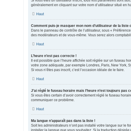
Si vous êtes un utilisateur inscrit, tous vos paramètres sont st
généralement en cliquant sur votre nom d’utilisateur situé en 
Haut
Comment puis-je masquer mon nom d’utilisateur de la liste de
Dans le panneau de contrôle de l’utilisateur, sous « Préférence
des modérateurs et de vous-même. Vous serez alors comptabilis
Haut
L’heure n’est pas correcte !
Il est possible que l’heure affichée soit réglée sur un fuseau hor
votre zone adéquate, par exemple Londres, Paris, New York, Sydn
Si vous n’êtes pas inscrit, c’est l’occasion idéale de le faire.
Haut
J’ai réglé le fuseau horaire mais l’heure n’est toujours pas c
Si vous êtes certain d’avoir correctement réglé le fuseau horaire
communiquer ce problème.
Haut
Ma langue n’apparaît pas dans la liste !
Soit les administrateurs n’ont pas installé votre langue sur le f
installer la langue que vous souhaitez. Si la traduction désirée