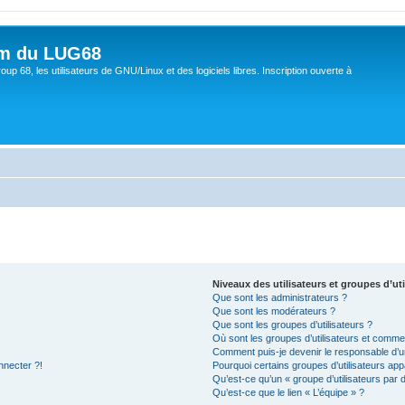
um du LUG68
up 68, les utilisateurs de GNU/Linux et des logiciels libres. Inscription ouverte à
Niveaux des utilisateurs et groupes d’uti
Que sont les administrateurs ?
Que sont les modérateurs ?
Que sont les groupes d’utilisateurs ?
Où sont les groupes d’utilisateurs et commen
Comment puis-je devenir le responsable d’un
nnecter ?!
Pourquoi certains groupes d’utilisateurs app
Qu’est-ce qu’un « groupe d’utilisateurs par 
Qu’est-ce que le lien « L’équipe » ?