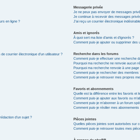
Messagerie privée
Je ne peux pas envoyer de messages privé
Je continue à recevoir des messages privés 
urs en ligne ?
J’ai reçu un courrier électronique indésirabl
Amis et ignorés
À quoi sert ma liste d’amis et d’ignorés ?
Comment puis-je ajouter ou supprimer des uti
Recherche dans les forums
de courrier électronique d’un utilisateur ?
Comment puis-je effectuer une recherche d
Pourquoi ma recherche ne renvoie aucun ré
Pourquoi ma recherche renvoie à une page 
Comment puis-je rechercher des membres 
Comment puis-je retrouver mes propres me
Favoris et abonnements
Quelle est la différence entre les favoris e
Comment puis-je ajouter aux favoris ou m’ab
Comment puis-je m’abonner à un forum spéc
Comment puis-je résilier mes abonnements
rédaction d’un sujet ?
Pièces jointes
Quelles pièces jointes sont autorisées sur 
Comment puis-je retrouver toutes mes pièce
À propos de phpBB