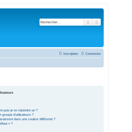
Rechercher
Recherche avancé
Inscription
Connexion
lisateurs
t puis-je en rejoindre un ?
 groupe d’utilisateurs ?
araissent dans une couleur différente ?
défaut » ?