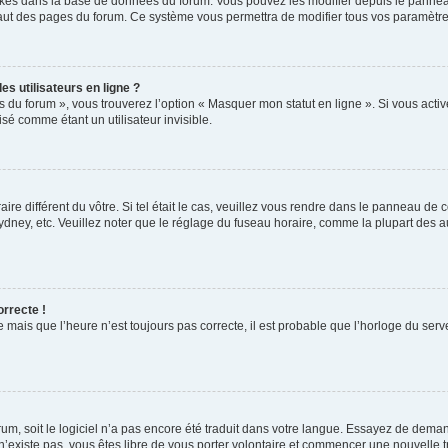
ockés dans la base de données du forum. Vous pouvez les modifier depuis le panneau 
haut des pages du forum. Ce système vous permettra de modifier tous vos paramètre
s utilisateurs en ligne ?
s du forum », vous trouverez l’option « Masquer mon statut en ligne ». Si vous activ
é comme étant un utilisateur invisible.
aire différent du vôtre. Si tel était le cas, veuillez vous rendre dans le panneau de co
ey, etc. Veuillez noter que le réglage du fuseau horaire, comme la plupart des autr
orrecte !
 mais que l’heure n’est toujours pas correcte, il est probable que l’horloge du serve
orum, soit le logiciel n’a pas encore été traduit dans votre langue. Essayez de deman
 n’existe pas, vous êtes libre de vous porter volontaire et commencer une nouvelle t