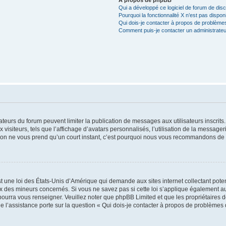
Qui a développé ce logiciel de forum de dis
Pourquoi la fonctionnalité X n’est pas dispon
Qui dois-je contacter à propos de problèmes
Comment puis-je contacter un administrateu
trateurs du forum peuvent limiter la publication de messages aux utilisateurs inscri
visiteurs, tels que l’affichage d’avatars personnalisés, l’utilisation de la messager
ription ne vous prend qu’un court instant, c’est pourquoi nous vous recommandons de l
t une loi des États-Unis d’Amérique qui demande aux sites internet collectant pot
 des mineurs concernés. Si vous ne savez pas si cette loi s’applique également au
 pourra vous renseigner. Veuillez noter que phpBB Limited et que les propriétaires
ue l’assistance porte sur la question « Qui dois-je contacter à propos de problèmes 