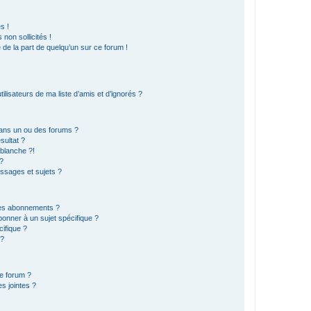
s !
non sollicités !
e de la part de quelqu’un sur ce forum !
lisateurs de ma liste d’amis et d’ignorés ?
ans un ou des forums ?
sultat ?
blanche ?!
?
ssages et sujets ?
t les abonnements ?
onner à un sujet spécifique ?
ifique ?
 ?
ce forum ?
s jointes ?